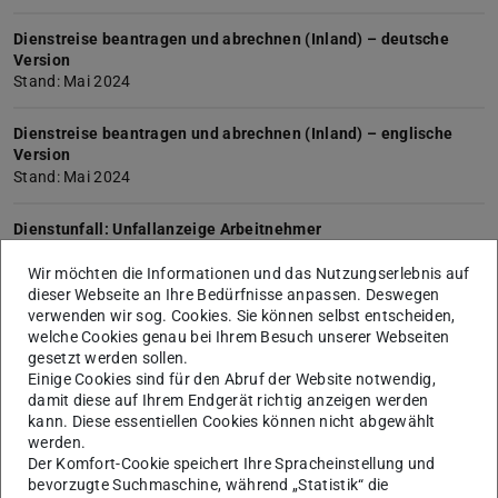
Dienstreise beantragen und abrechnen (Inland) – deutsche
Version
Stand: Mai 2024
Dienstreise beantragen und abrechnen (Inland) – englische
Version
Stand: Mai 2024
Dienstunfall: Unfallanzeige Arbeitnehmer
Wir möchten die Informationen und das Nutzungserlebnis auf
Digitale Forschungsdaten – Leitlinien zum Umgang
dieser Webseite an Ihre Bedürfnisse anpassen. Deswegen
verwenden wir sog. Cookies. Sie können selbst entscheiden,
Diploma Supplement – Vorlage
welche Cookies genau bei Ihrem Besuch unserer Webseiten
gesetzt werden sollen.
Einige Cookies sind für den Abruf der Website notwendig,
Dissertation – Erklärung bei Einleitung des
damit diese auf Ihrem Endgerät richtig anzeigen werden
Promotionsverfahrens
kann. Diese essentiellen Cookies können nicht abgewählt
werden.
Dissertation – Erklärung zur Übertragung von Rechten an der
Der Komfort-Cookie speichert Ihre Spracheinstellung und
Dissertation
bevorzugte Suchmaschine, während „Statistik“ die