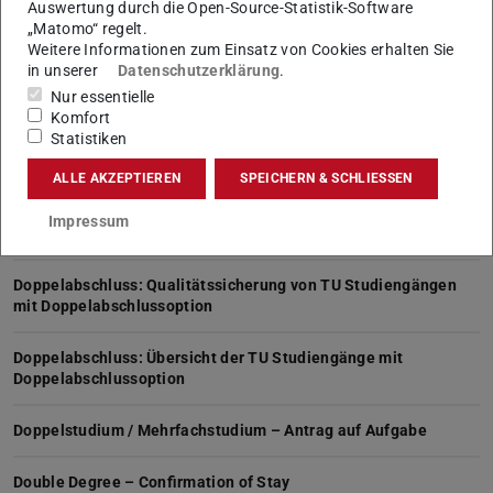
Auswertung durch die Open-Source-Statistik-Software
„Matomo“ regelt.
Dissertation – Vorgaben zum Titelblatt
Weitere Informationen zum Einsatz von Cookies erhalten Sie
in unserer
Datenschutzerklärung
.
Dokumentation Arbeitszeit Minijob
Nur essentielle
Stand: 01/2019
Komfort
Statistiken
Dokumentation Arbeitszeit studentische Hilfskräfte
ALLE AKZEPTIEREN
SPEICHERN & SCHLIESSEN
Stand: 10/2025
Impressum
Dokumentation-Zugang-Online-Bestellsystem
Doppelabschluss: Qualitätssicherung von TU Studiengängen
mit Doppelabschlussoption
Doppelabschluss: Übersicht der TU Studiengänge mit
Doppelabschlussoption
Doppelstudium / Mehrfachstudium – Antrag auf Aufgabe
Double Degree – Confirmation of Stay