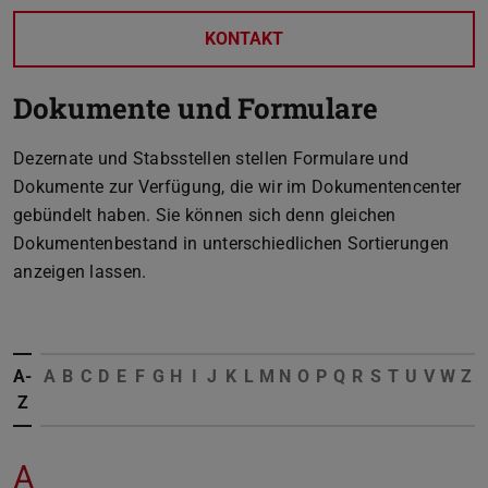
KONTAKT
Dokumente und Formulare
Dezernate und Stabsstellen stellen Formulare und
Dokumente zur Verfügung, die wir im Dokumentencenter
gebündelt haben. Sie können sich denn gleichen
Dokumentenbestand in unterschiedlichen Sortierungen
anzeigen lassen.
A-
A
B
C
D
E
F
G
H
I
J
K
L
M
N
O
P
Q
R
S
T
U
V
W
Z
Z
A