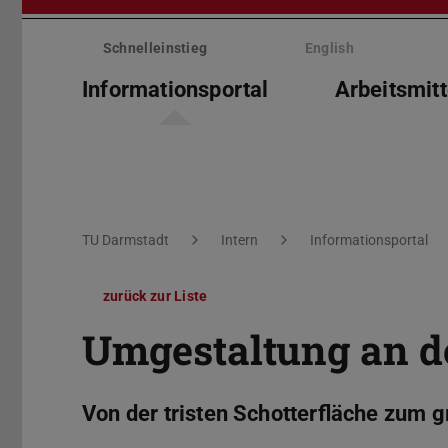
Menü
überspringen
Schnelleinstieg
English
Informationsportal
Arbeitsmitt
Sie befinden sich hier:
TU Darmstadt
Intern
Informationsportal
zurück zur Liste
Umgestaltung an 
Von der tristen Schotterfläche zum g