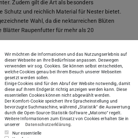
nter. Zudem gilt die Art als besonders
e Schutz und reichlich Material für Nester bietet.
gezeichnete Wahl, da die nektarreichen Blüten
 Blätter Raupenfutter für mehr als 20
”
Wir möchten die Informationen und das Nutzungserlebnis auf
dieser Webseite an Ihre Bedürfnisse anpassen. Deswegen
mpestre
verwenden wir sog. Cookies. Sie können selbst entscheiden,
welche Cookies genau bei Ihrem Besuch unserer Webseiten
gesetzt werden sollen.
Einige Cookies sind für den Abruf der Website notwendig, damit
l gut
diese auf Ihrem Endgerät richtig anzeigen werden kann. Diese
essentiellen Cookies können nicht abgewählt werden.
ter
Der Komfort-Cookie speichert Ihre Spracheinstellung und
 volles
bevorzugte Suchmaschine, während „Statistik“ die Auswertung
durch die Open-Source-Statistik-Software „Matomo“ regelt.
hr als
Weitere Informationen zum Einsatz von Cookies erhalten Sie in
die
unserer
Datenschutzerklärung
.
ltigen
Nur essentielle