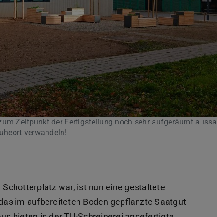
 zum Zeitpunkt der Fertigstellung noch sehr aufgeräumt aussa
Ruheort verwandeln!
 Schotterplatz war, ist nun eine gestaltete
das im aufbereiteten Boden gepflanzte Saatgut
aus bieten in der TU-Schreinerei angefertigte