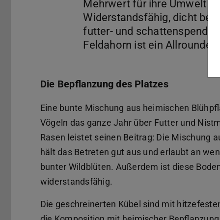
Mehrwert für ihre Umwelt er
Widerstandsfähig, dicht be
futter- und schattenspenden
Die Bepflanzung des Platzes
Eine bunte Mischung aus heimischen Blühpfl
Vögeln das ganze Jahr über Futter und Nistma
Rasen leistet seinen Beitrag: Die Mischung 
hält das Betreten gut aus und erlaubt an w
bunter Wildblüten. Außerdem ist diese Bode
widerstandsfähig.
Die geschreinerten Kübel sind mit hitzefesten
die Komposition mit heimischer Bepflanzung