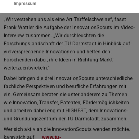
Politik.
Impressum
„Wir verstehen uns als eine Art Trüffelschweine“, fasst
Frank Wattler die Aufgabe der InnovationScouts im Video-
Interview zusammen. „Wir durchleuchten die
Forschungslandschaft der TU Darmstadt in Hinblick auf
vielversprechende Innovationen und helfen den
Forschenden dabei, ihre Ideen in Richtung Markt
weiterzuentwickeln.“
Dabei bringen die drei InnovationScouts unterschiedliche
fachliche Perspektiven und berufliche Erfahrungen mit
ein. Gemeinsam beraten sie unter anderem zu Themen
wie Innovation, Transfer, Patenten, Fördermöglichkeiten
und arbeiten dabei eng mit HIGHEST, dem Innovations-
und Gründungszentrum der TU Darmstadt, zusammen.
Wer sich aktiv an die InnovationScouts wenden möchte,
kann sich auf
www.tu-