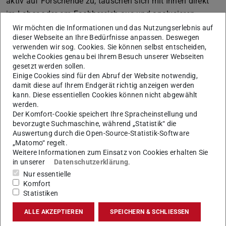
aktiv auf Forschende zu, tauschen sich mit Ihnen direkt
im Labor oder am Fachbereich aus und analysieren
gleichzeitig technologische, wirtschaftliche und
Wir möchten die Informationen und das Nutzungserlebnis auf
dieser Webseite an Ihre Bedürfnisse anpassen. Deswegen
gesellschaftliche Entwicklungen außerhalb der
verwenden wir sog. Cookies. Sie können selbst entscheiden,
Universität. Ziel ist es, Forschungspotenziale sichtbar zu
welche Cookies genau bei Ihrem Besuch unserer Webseiten
machen und passende Wege für Transfer, Verwertung
gesetzt werden sollen.
Einige Cookies sind für den Abruf der Website notwendig,
oder Gründung zu identifizieren.
damit diese auf Ihrem Endgerät richtig anzeigen werden
kann. Diese essentiellen Cookies können nicht abgewählt
werden.
Der Komfort-Cookie speichert Ihre Spracheinstellung und
Die TU Darmstadt zählt zu den Top-
bevorzugte Suchmaschine, während „Statistik“ die
Auswertung durch die Open-Source-Statistik-Software
Gründungshochschulen in Deutschland. Seit über
„Matomo“ regelt.
zehn Jahren hat das universitätseigene Innovations-
Weitere Informationen zum Einsatz von Cookies erhalten Sie
und Gründungszentrum HIGHEST mehr als 200 Start-
in unserer
Datenschutzerklärung
.
ups bei der Gründung begleitet. Diese
Nur essentielle
Komfort
Ausgründungen von Wissenschaftler:innen und
Statistiken
Studierenden der TU Darmstadt sind zentraler
ALLE AKZEPTIEREN
SPEICHERN & SCHLIESSEN
Baustein von xchange in Wirtschaft, Gesellschaft und