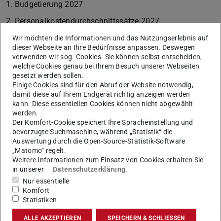
1. Budgetierung 2027
2. Personalkostendurchschnittssätze 2027
3. Rechnungen ausschließlich in digitaler Form
Wir möchten die Informationen und das Nutzungserlebnis auf
dieser Webseite an Ihre Bedürfnisse anpassen. Deswegen
4. Browser-Kompatibilität Fiori-Portal
verwenden wir sog. Cookies. Sie können selbst entscheiden,
welche Cookies genau bei Ihrem Besuch unserer Webseiten
5. Rechnungsbelege im TIF-Format vollständig anzeigen
gesetzt werden sollen.
Einige Cookies sind für den Abruf der Website notwendig,
6. Umbuchungen
damit diese auf Ihrem Endgerät richtig anzeigen werden
kann. Diese essentiellen Cookies können nicht abgewählt
7. Reisekostenabrechnungen
werden.
8. Danke
Der Komfort-Cookie speichert Ihre Spracheinstellung und
bevorzugte Suchmaschine, während „Statistik“ die
Informationen lesen
Auswertung durch die Open-Source-Statistik-Software
„Matomo“ regelt.
Weitere Informationen zum Einsatz von Cookies erhalten Sie
in unserer
Datenschutzerklärung
.
Nur essentielle
KONTAKT
Komfort
Statistiken
ALLE AKZEPTIEREN
SPEICHERN & SCHLIESSEN