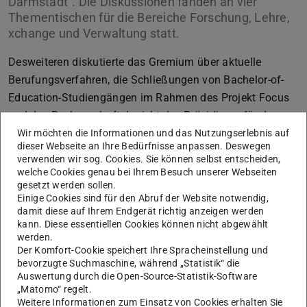
Darmstadt“. Die Diskussionen fanden an vier
Thementischen für die Bereiche Forschung, Lehre,
xchange und Verwaltung statt.
Desweiteren diskutierte das Gremium über aktuelle
Berufungsverfahren, die Schließungen von Bachelor-of-
Education-Studiengängen im Rahmen des Projekt Focus
und den Rechenschaftsbericht des Präsidiums für das
Jahr 2025. Zudem ging es in der Sitzung auch um
Wir möchten die Informationen und das Nutzungserlebnis auf
dieser Webseite an Ihre Bedürfnisse anpassen. Deswegen
Perspektivisches: die Zielvereinbarung der TU Darmstadt
verwenden wir sog. Cookies. Sie können selbst entscheiden,
mit dem Hessischen Wissenschaftsministerium für den
welche Cookies genau bei Ihrem Besuch unserer Webseiten
gesetzt werden sollen.
Zeitraum 2026 bis 2031, die Zielvereinbarung mit dem
Einige Cookies sind für den Abruf der Website notwendig,
Fachbereich Architektur und die Digitalisierungsstrategie
damit diese auf Ihrem Endgerät richtig anzeigen werden
der TU.
kann. Diese essentiellen Cookies können nicht abgewählt
werden.
Der
Hochschulrat
besteht aus zehn externen
Der Komfort-Cookie speichert Ihre Spracheinstellung und
Mitgliedern sowie aus einem Vertreter/einer Vertreterin
bevorzugte Suchmaschine, während „Statistik“ die
Auswertung durch die Open-Source-Statistik-Software
des Hessischen Ministeriums für Wissenschaft und Kunst
„Matomo“ regelt.
als ständigem Gast. Das Gremium hat ein Initiativrecht zu
Weitere Informationen zum Einsatz von Cookies erhalten Sie