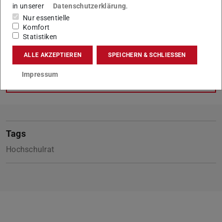
in unserer
Datenschutzerklärung
.
grundsätzlichen Angelegenheiten der TU, insbesondere in
Nur essentielle
Fragen der Hochschulentwicklung, und übt
Komfort
Kontrollfunktionen aus.
Hochschulrat/sip
Statistiken
ALLE AKZEPTIEREN
SPEICHERN & SCHLIESSEN
Impressum
KONTAKT
Tags
Hochschulrat