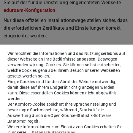
Sie auf der für die Umstellung eingerichteten Webseite
eduroam-Konfiguration
.
Nur diese offiziellen Installationswege stellen sicher, dass
die erforderlichen Zertifikate und Einstellungen korrekt
eingerichtet werden.
Wichtiger Hinweis
(ergänzt am 10.07.2026):
Wir möchten die Informationen und das Nutzungserlebnis auf
dieser Webseite an Ihre Bedürfnisse anpassen. Deswegen
Auch Nutzende von HRZ-gemanagten Rechnern müssen
verwenden wir sog. Cookies. Sie können selbst entscheiden,
die Aktualisierung selbst durchführen.
Entgegen der
welche Cookies genau bei Ihrem Besuch unserer Webseiten
ursprünglichen Annahme erfolgt die Aktualisierung der
gesetzt werden sollen.
Einige Cookies sind für den Abruf der Website notwendig,
eduroam-Konfiguration nicht automatisch. Bitte starten Sie
damit diese auf Ihrem Endgerät richtig anzeigen werden
die Installation des neuen eduroam CAT-Pakets bis zum
kann. Diese essentiellen Cookies können nicht abgewählt
werden.
11. August 2026 über das Softwaredepot. Eine Anleitung
Der Komfort-Cookie speichert Ihre Spracheinstellung und
finden Sie in der News
eduroam auf HRZ-gemanagten
bevorzugte Suchmaschine, während „Statistik“ die
Rechnern bis 11. August aktualisieren
.
Auswertung durch die Open-Source-Statistik-Software
„Matomo“ regelt.
Weitere Informationen zum Einsatz von Cookies erhalten Sie
in unserer
Datenschutzerklärung
.