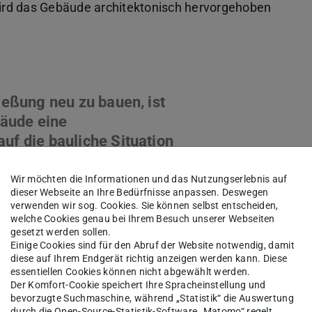
ird das Gebäude architektonisch hervorgehoben
ließung neu zu bauen, ist
äude eine
uf die bauliche Situation
s architektonisch
mbiniert die Funktion der
Wir möchten die Informationen und das Nutzungserlebnis auf
dieser Webseite an Ihre Bedürfnisse anpassen. Deswegen
e mit der des
verwenden wir sog. Cookies. Sie können selbst entscheiden,
 überzeugender Art und
welche Cookies genau bei Ihrem Besuch unserer Webseiten
gesetzt werden sollen.
Einige Cookies sind für den Abruf der Website notwendig, damit
diese auf Ihrem Endgerät richtig anzeigen werden kann. Diese
britter, Dezernat V – Baumanagement
essentiellen Cookies können nicht abgewählt werden.
Der Komfort-Cookie speichert Ihre Spracheinstellung und
bevorzugte Suchmaschine, während „Statistik“ die Auswertung
durch die Open-Source-Statistik-Software „Matomo“ regelt.