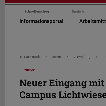
Menü
überspringen
Schnelleinstieg
English
Informationsportal
Arbeitsmitt
Sie befinden sich hier:
TU Darmstadt
Intern
Verwaltung
De
zurück
Neuer Eingang mit
Campus Lichtwies