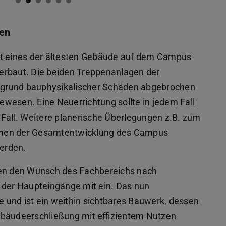
en
st eines der ältesten Gebäude auf dem Campus
(wird in neuem Tab geöffnet)
erbaut. Die beiden Treppenanlagen der
fgrund bauphysikalischer Schäden abgebrochen
gewesen. Eine Neuerrichtung sollte in jedem Fall
er Fall. Weitere planerische Überlegungen z.B. zum
hmen der Gesamtentwicklung des Campus
werden.
nen den Wunsch des Fachbereichs nach
 der Haupteingänge mit ein. Das nun
fe und ist ein weithin sichtbares Bauwerk, dessen
ebäudeerschließung mit effizientem Nutzen