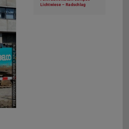
Lichtwiese – Radschlag
(wird in neuem Tab ge
Vor
Bild: Pahl + Weber-Pahl Architekten BDA