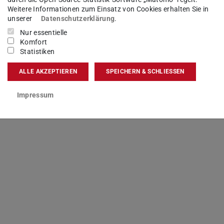
Weitere Informationen zum Einsatz von Cookies erhalten Sie in
unserer
Datenschutzerklärung
.
Nur essentielle
zler, Dr. Martin Lommel, sowie den Fachbereich
Komfort
Statistiken
 das Dezernat V als Bauherrin-Vertretung
eingeweiht. Dabei wurden die Entstehung und
ALLE AKZEPTIEREN
SPEICHERN & SCHLIESSEN
egt und die Gesamtanlage im Anschluss
Impressum
an den Sharing Hub DELTA (Eugen-Kogon-Straße),
EL 24/7
einzuweihen.