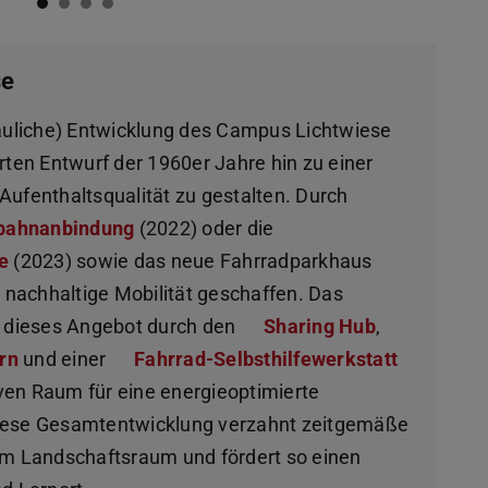
se
auliche) Entwicklung des Campus Lichtwiese
ten Entwurf der 1960er Jahre hin zu einer
 Aufenthaltsqualität zu gestalten. Durch
nbahnanbindung
(2022) oder die
ße
(2023) sowie das neue Fahrradparkhaus
ür nachhaltige Mobilität geschaffen. Das
neuem Tab geöffnet)
t dieses Angebot durch den
Sharing Hub
(wird in neu
,
rn
(wird in neuem Tab geöffnet)
und einer
Fahrrad-Selbsthilfewerkstatt
(wird in 
ven Raum für eine energieoptimierte
 Diese Gesamtentwicklung verzahnt zeitgemäße
m Landschaftsraum und fördert so einen