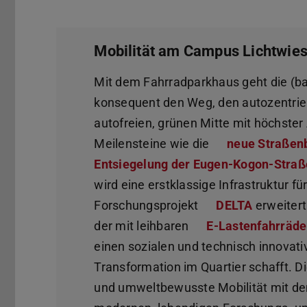
Mobilität am Campus Lichtwie
Mit dem Fahrradparkhaus geht die (b
konsequent den Weg, den autozentrier
autofreien, grünen Mitte mit höchster
Meilensteine wie die
neue Straße
Entsiegelung der Eugen-Kogon-Stra
wird eine erstklassige Infrastruktur f
Forschungsprojekt
DELTA
(wird in 
erweiter
der mit leihbaren
E-Lastenfahrräde
einen sozialen und technisch innovati
Transformation im Quartier schafft.
und umweltbewusste Mobilität mit de