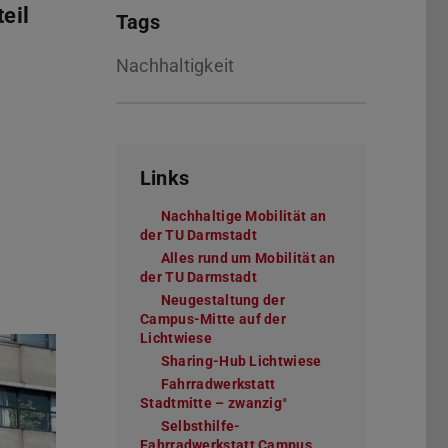
eil
Tags
Nachhaltigkeit
Links
Nachhaltige Mobilität an
der TU Darmstadt
Alles rund um Mobilität an
der TU Darmstadt
Neugestaltung der
Campus-Mitte auf der
Lichtwiese
Sharing-Hub Lichtwiese
(wird in neuem Tab
Fahrradwerkstatt
Stadtmitte – zwanzig°
(wird in neuem Tab geöf
Selbsthilfe-
Fahrradwerkstatt Campus