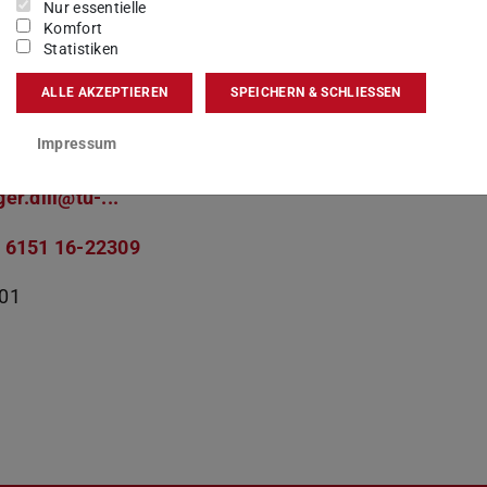
nat Forschung und Transfer
Nur essentielle
Komfort
lling Verbundprojekte des Dezernats
Statistiken
ALLE AKZEPTIEREN
SPEICHERN & SCHLIESSEN
Impressum
kt
ger.dill@tu-...
 6151 16-22309
01