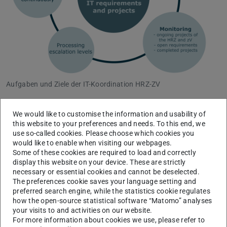
Aufgaben und Ziele der IT-Koordination HRZ-ZV
In der IT-Koordination HRZ-ZV werden regelmäßig über die
We would like to customise the information and usability of
this website to your preferences and needs. To this end, we
relevanten Informationen zum Projektstatus/
use so-called cookies. Please choose which cookies you
Anforderungen oder Handlungsbedarfe berichtet, als auch
would like to enable when visiting our webpages.
der Status von vereinbarten Maßnahmen besprochen und
Some of these cookies are required to load and correctly
display this website on your device. These are strictly
somit eine strukturierte, kontinuierliche Zusammenarbeit
necessary or essential cookies and cannot be deselected.
unterstützt. Weiterhin tauschen sich die zV und das HRZ
The preferences cookie saves your language setting and
preferred search engine, while the statistics cookie regulates
in diesem Gremium zu strategisch relevanten IT-Themen
how the open-source statistical software “Matomo” analyses
aus, die dann abgestimmt und ggf. zu Aufgaben in dem
your visits to and activities on our website.
nachgelagerten Gremium, dem JF IT ITuP/HRZ, werden.
For more information about cookies we use, please refer to