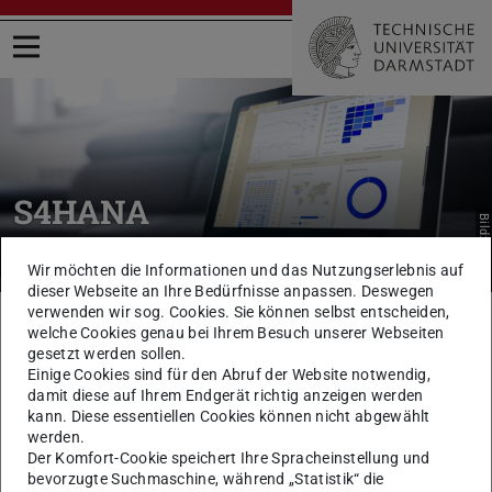
Menü öffnen
S4HANA
Bild: Pixabay
Dokumente
Wir möchten die Informationen und das Nutzungserlebnis auf
dieser Webseite an Ihre Bedürfnisse anpassen. Deswegen
verwenden wir sog. Cookies. Sie können selbst entscheiden,
Sie befinden sich hier:
TU Darmstadt
Intern
Verwaltung
Stabsstellen
welche Cookies genau bei Ihrem Besuch unserer Webseiten
IT und Prozess
S4HANA
Dokumente
gesetzt werden sollen.
Einige Cookies sind für den Abruf der Website notwendig,
damit diese auf Ihrem Endgerät richtig anzeigen werden
KONTAKT
kann. Diese essentiellen Cookies können nicht abgewählt
werden.
Der Komfort-Cookie speichert Ihre Spracheinstellung und
bevorzugte Suchmaschine, während „Statistik“ die