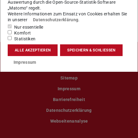
Kick-Off Veranstaltung (18.11.2024)
Auswertung durch die Open-Source-Statistik-Software
„Matomo“ regelt.
Weitere Informationen zum Einsatz von Cookies erhalten Sie
in unserer
Datenschutzerklärung
.
Infoveranstaltung (29.09.2025)
Nur essentielle
Komfort
Statistiken
ALLE AKZEPTIEREN
SPEICHERN & SCHLIESSEN
LinkedIn-Seite der TU Darmstadt
Instagram-Kanal der TU Darmstad
Bluesky-Kanal der TU D
Facebook-Seite
YouTu
Impressum
Sitemap
Impressum
Barrierefreiheit
Datenschutzerklärung
Webseitenanalyse