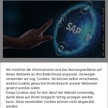
Bild: putilov_denis – stock.adobe.com
Folgende Eckpunkte wurden mitgeteilt:
Wir möchten die Informationen und das Nutzungserlebnis auf
2021-2022:
dieser Webseite an Ihre Bedürfnisse anpassen. Deswegen
verwenden wir sog. Cookies. Sie können selbst entscheiden,
Roadmap-Entwicklung für SAP S4/HANA gemeinsam
welche Cookies genau bei Ihrem Besuch unserer Webseiten
gesetzt werden sollen.
mit dem CCHH-Verbund
Einige Cookies sind für den Abruf der Website notwendig,
2023-2027
damit diese auf Ihrem Endgerät richtig anzeigen werden
kann. Diese essentiellen Cookies können nicht abgewählt
Umsetzung der Pflicht- und Potenzialprojekte an der TU
werden.