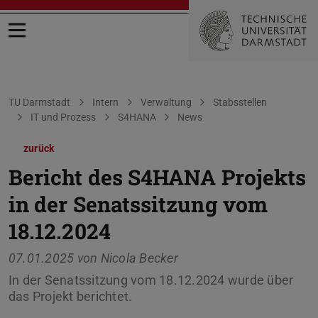
Menü öffnen
Sie befinden sich hier:
TU Darmstadt
Intern
Verwaltung
Stabsstellen
IT und Prozess
S4HANA
News
zurück
Bericht des S4HANA Projekts
in der Senatssitzung vom
18.12.2024
07.01.2025 von
Nicola Becker
In der Senatssitzung vom 18.12.2024 wurde über
das Projekt berichtet.