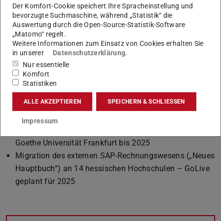
Darmstadt über das Programm S4HANA@TU mit dem
Der Komfort-Cookie speichert Ihre Spracheinstellung und
bevorzugte Suchmaschine, während „Statistik“ die
CCHH-Verbund
Auswertung durch die Open-Source-Statistik-Software
„Matomo“ regelt.
Der Umsetzungsstand lautet:
Weitere Informationen zum Einsatz von Cookies erhalten Sie
Fachkonzepte für die Umstellung der Geschäftspartner
in unserer
Datenschutzerklärung
.
Nur essentielle
und das Budget- und Controllsystem abgeschlossen
Komfort
Proof of Concept für die Drittmittelplanung und
Statistiken
Controlling mit Experten aus FB16, FB20
ALLE AKZEPTIEREN
SPEICHERN & SCHLIESSEN
abgeschlossen
Evaluation des zukünftigen SAP Betriebsmodells und
Impressum
Business Warehouse läuft in Kooperation mit der
Goethe Universität Frankfurt bis 2025
Migration des externen SAP-Rechnungswesens („Neues
Hauptbuch“) an 14 hessischen Hochschulen – GoLive
geplant für 2025