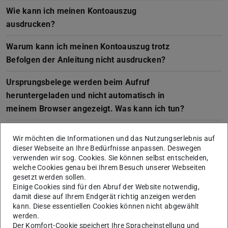
Wie kann ich meinen Kontoauszug
ausdrucken?
Warum kann ich meinen Kontoauszug trotz
Befolgen der Anleitung nicht ausdrucken?
Ursprungsbelege werden beim Aufruf
heruntergeladen und nicht automatisch in
meinem Browser angezeigt. Was kann ich tun?
Querdruck der Saldenliste in der Transaktion
Wir möchten die Informationen und das Nutzungserlebnis auf
ZK2CO wird im Hochformat ausgedruckt.
dieser Webseite an Ihre Bedürfnisse anpassen. Deswegen
Genauere Beschreibung: Wenn Sie die
verwenden wir sog. Cookies. Sie können selbst entscheiden,
welche Cookies genau bei Ihrem Besuch unserer Webseiten
Saldenliste aus der Transaktion ZK2CO für eine
gesetzt werden sollen.
Kostenstelle oder für ein Projekt drucken
Einige Cookies sind für den Abruf der Website notwendig,
damit diese auf Ihrem Endgerät richtig anzeigen werden
möchten, wird diese im Hochformat gedruckt.
kann. Diese essentiellen Cookies können nicht abgewählt
Dies ist kann auch bei der Erstellung eines
werden.
PDFs auftreten.
Der Komfort-Cookie speichert Ihre Spracheinstellung und