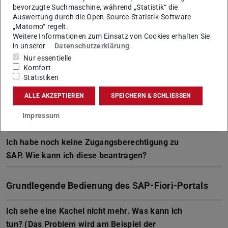
bevorzugte Suchmaschine, während „Statistik“ die
Auswertung durch die Open-Source-Statistik-Software
Personalmanagement- und Abrechnung in SAP
„Matomo“ regelt.
Weitere Informationen zum Einsatz von Cookies erhalten Sie
in unserer
Datenschutzerklärung
.
Wo finde ich weiter Informationen?
Nur essentielle
Komfort
Statistiken
Zugangsberichtung zu SAP
ALLE AKZEPTIEREN
SPEICHERN & SCHLIESSEN
Wie kann ich die Genehmigung von
Impressum
Berechtigungsanträgen delegieren?
Ich habe noch keine Zugangsberechtigung zu
SAP. Wie kann ich diese beantragen?
Grundlegende Bedienung des SAP-Fiori-Portals
Ich sehe eine Kachel nicht mehr. Was kann ich
tun? (Das Problem wird am Beispiel der