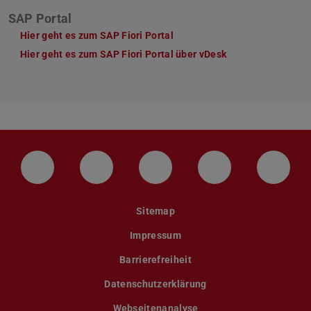
SAP Portal
Hier geht es zum SAP Fiori Portal
Hier geht es zum SAP Fiori Portal über vDesk
LinkedIn-Seite der TU Darmstadt
Instagram-Kanal der TU Darmstad
Bluesky-Kanal der TU D
Facebook-Seite
YouTu
Sitemap
Impressum
Barrierefreiheit
Datenschutzerklärung
Webseitenanalyse