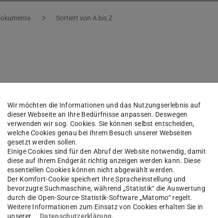
Dokumente
Sortiert von A bis Z
ung
(PDF-Datei)
(wird in neuem Tab geöffnet)
Wir möchten die Informationen und das Nutzungserlebnis auf
dieser Webseite an Ihre Bedürfnisse anpassen. Deswegen
verwenden wir sog. Cookies. Sie können selbst entscheiden,
ng (Translation help English)
(PDF-Datei)
(wird in neuem Tab geöf
welche Cookies genau bei Ihrem Besuch unserer Webseiten
gesetzt werden sollen.
Einige Cookies sind für den Abruf der Website notwendig, damit
diese auf Ihrem Endgerät richtig anzeigen werden kann. Diese
DF-Datei)
rd in neuem Tab geöffnet)
essentiellen Cookies können nicht abgewählt werden.
Der Komfort-Cookie speichert Ihre Spracheinstellung und
bevorzugte Suchmaschine, während „Statistik“ die Auswertung
anslation help English)
(PDF-Datei)
(wird in neuem Tab geöffnet)
durch die Open-Source-Statistik-Software „Matomo“ regelt.
Weitere Informationen zum Einsatz von Cookies erhalten Sie in
unserer
Datenschutzerklärung
.