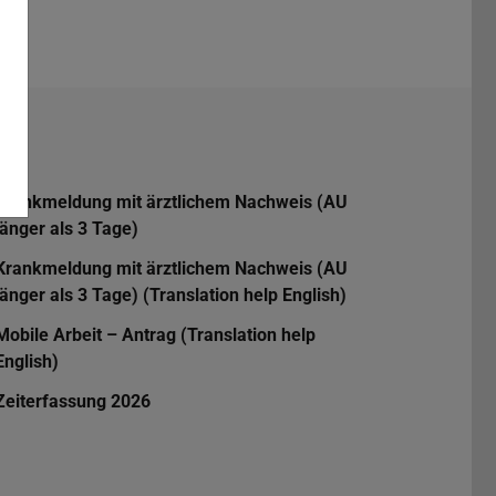
Krankmeldung mit ärztlichem Nachweis (AU
länger als 3 Tage)
Krankmeldung mit ärztlichem Nachweis (AU
länger als 3 Tage) (Translation help English)
Mobile Arbeit – Antrag (Translation help
English)
Zeiterfassung 2026