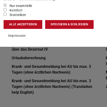
Nur essentielle
Komfort
Statistiken
ALLE AKZEPTIEREN
SPEICHERN & SCHLIESSEN
Impressum
Unfallmeldung für alle übrigen Beschäftigten
über das Dezernat IV
Urlaubsberechnung
Krank- und Gesundmeldung bei AU bis max. 3
Tagen (ohne ärztlichen Nachweis)
Krank- und Gesundmeldung bei AU bis max. 3
Tagen (ohne ärztlichen Nachweis) (Translation
help English)