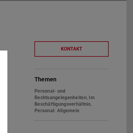
KONTAKT
Themen
fnet)
Personal- und
Rechtsangelegenheiten
,
Im
Beschäftigungs­verhältnis
,
Personal: Allgemein