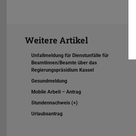
Weitere Artikel
Unfallmeldung für Dienstunfälle für
Beamtinnen/Beamte über das
Regierungspräsidium Kassel
Gesundmeldung
Mobile Arbeit – Antrag
Stundennachweis (+)
Urlaubsantrag