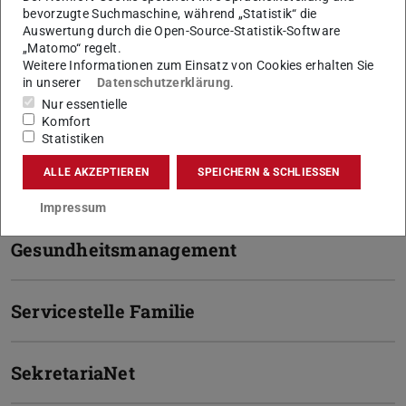
bevorzugte Suchmaschine, während „Statistik“ die
Auswertung durch die Open-Source-Statistik-Software
Bedrohungsmanagement
„Matomo“ regelt.
Weitere Informationen zum Einsatz von Cookies erhalten Sie
in unserer
Datenschutzerklärung
.
Beratungsstelle für Beschäftigte an
Nur essentielle
der TU Darmstadt
Komfort
Statistiken
ALLE AKZEPTIEREN
SPEICHERN & SCHLIESSEN
Weitere Vertrauensstellen
Impressum
Gesundheitsmanagement
Servicestelle Familie
SekretariaNet