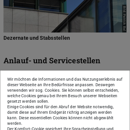
Bild: Patrick Bal
Dezernate und Stabsstellen
Anlauf- und Servicestellen
Wir möchten die Informationen und das Nutzungserlebnis auf
Personalrat
dieser Webseite an Ihre Bedürfnisse anpassen. Deswegen
verwenden wir sog. Cookies. Sie können selbst entscheiden,
welche Cookies genau bei Ihrem Besuch unserer Webseiten
gesetzt werden sollen.
Schwerbehindertenvertretung
Einige Cookies sind für den Abruf der Website notwendig,
damit diese auf Ihrem Endgerät richtig anzeigen werden
kann. Diese essentiellen Cookies können nicht abgewählt
Gleichstellungsbeauftragte
werden.
Der Komfort-Cookie speichert Ihre Spracheinstellung und