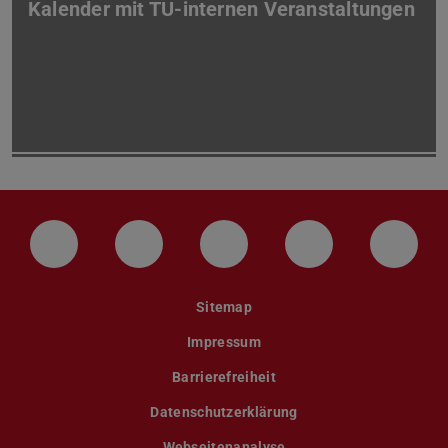
Kalender mit TU-internen Veranstaltungen
LinkedIn-Seite der TU Darmstadt
Instagram-Kanal der TU Darmstad
Bluesky-Kanal der TU D
Facebook-Seite
YouTu
Sitemap
Impressum
Barrierefreiheit
Datenschutzerklärung
Webseitenanalyse