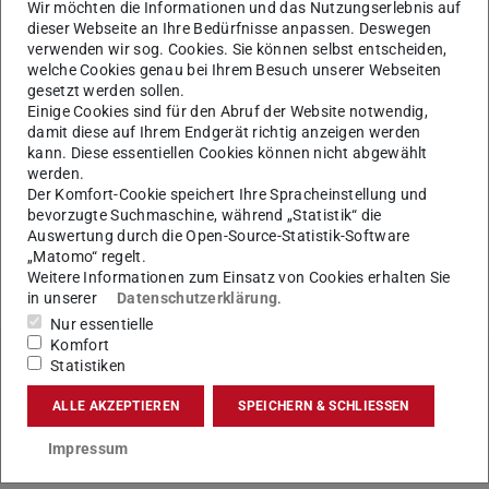
Wir möchten die Informationen und das Nutzungserlebnis auf
14.11.2024_H2020 und HEU_abrechenbare Kosten
dieser Webseite an Ihre Bedürfnisse anpassen. Deswegen
verwenden wir sog. Cookies. Sie können selbst entscheiden,
14.11.24_Timesheets DE
welche Cookies genau bei Ihrem Besuch unserer Webseiten
gesetzt werden sollen.
14.11.24_Timesheets EN
Einige Cookies sind für den Abruf der Website notwendig,
damit diese auf Ihrem Endgerät richtig anzeigen werden
14.11.24_HEU_MSCA
kann. Diese essentiellen Cookies können nicht abgewählt
14.11.24_Portal
werden.
Der Komfort-Cookie speichert Ihre Spracheinstellung und
bevorzugte Suchmaschine, während „Statistik“ die
Auswertung durch die Open-Source-Statistik-Software
„Matomo“ regelt.
KONTAKT
Weitere Informationen zum Einsatz von Cookies erhalten Sie
in unserer
Datenschutzerklärung
.
Nur essentielle
Komfort
Statistiken
Themen
ALLE AKZEPTIEREN
SPEICHERN & SCHLIESSEN
Forschungsprojekte und Kooperationen
,
Forschung und
Transfer
Impressum