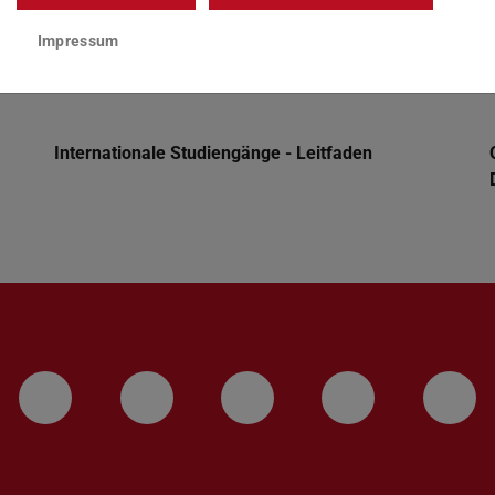
Impressum
Internationale Studiengänge - Leitfaden
LinkedIn-Seite der TU Darmstadt
Instagram-Kanal der TU 
Bluesky-Kanal de
Facebook-
You