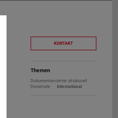
KONTAKT
Themen
Dokumentencenter strukturell
Dezernate
International