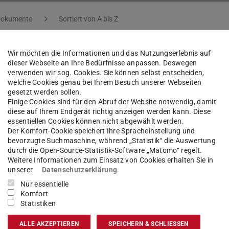
Dokumente
Sortiert von A bis Z
Wir möchten die Informationen und das Nutzungserlebnis auf
dieser Webseite an Ihre Bedürfnisse anpassen. Deswegen
itätssicherung von TU
verwenden wir sog. Cookies. Sie können selbst entscheiden,
welche Cookies genau bei Ihrem Besuch unserer Webseiten
ppelabschlussoption
gesetzt werden sollen.
Einige Cookies sind für den Abruf der Website notwendig, damit
diese auf Ihrem Endgerät richtig anzeigen werden kann. Diese
essentiellen Cookies können nicht abgewählt werden.
udiengängen mit Doppelabschlussoption
Der Komfort-Cookie speichert Ihre Spracheinstellung und
bevorzugte Suchmaschine, während „Statistik“ die Auswertung
durch die Open-Source-Statistik-Software „Matomo“ regelt.
e
(PDF-Datei)
(wird in neuem Tab geöffnet)
Weitere Informationen zum Einsatz von Cookies erhalten Sie in
unserer
Datenschutzerklärung
.
Nur essentielle
Komfort
Statistiken
ALLE AKZEPTIEREN
SPEICHERN & SCHLIESSEN