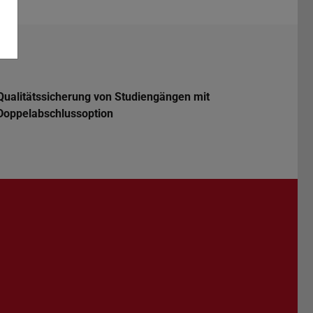
Qualitätssicherung von Studiengängen mit
Doppelabschlussoption
Darmstadt
r TU Darmstadt
Seite der TU Darmstadt
Tube-Kanal der TU Darmstadt