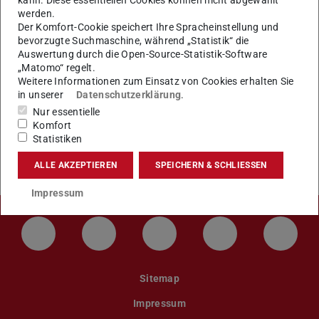
kann. Diese essentiellen Cookies können nicht abgewählt
Personalkostendurchschnittssätze 2026
werden.
(Stand: Juli 2025)
Der Komfort-Cookie speichert Ihre Spracheinstellung und
bevorzugte Suchmaschine, während „Statistik“ die
Auswertung durch die Open-Source-Statistik-Software
Personalkostendurchschnittssätze 2027
„Matomo“ regelt.
(Stand: Juli 2026)
Weitere Informationen zum Einsatz von Cookies erhalten Sie
in unserer
Datenschutzerklärung
.
Nur essentielle
Komfort
Statistiken
KONTAKT
ALLE AKZEPTIEREN
SPEICHERN & SCHLIESSEN
Impressum
LinkedIn-Seite der TU Darmstadt
Instagram-Kanal der TU Darmstad
Bluesky-Kanal der TU D
Facebook-Seite
YouTu
Sitemap
Impressum