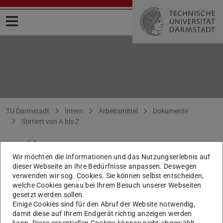
Menü öffnen
Sie befinden sich hier:
TU Darmstadt
Intern
Arbeitsmittel
Dokumente
Sortiert von A bis Z
zurück
Wir möchten die Informationen und das Nutzungserlebnis auf
Dez. III A: Personaldurchschnitts.
dieser Webseite an Ihre Bedürfnisse anpassen. Deswegen
verwenden wir sog. Cookies. Sie können selbst entscheiden,
welche Cookies genau bei Ihrem Besuch unserer Webseiten
gesetzt werden sollen.
Einige Cookies sind für den Abruf der Website notwendig,
Personalkostendurchschnittssätze 2025
damit diese auf Ihrem Endgerät richtig anzeigen werden