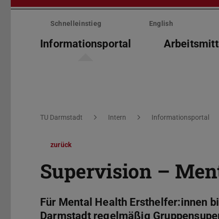
Menü
überspringen
Schnelleinstieg
English
Informationsportal
Arbeitsmitt
Sie befinden sich hier:
TU Darmstadt
Intern
Informationsportal
zurück
Supervision – Ment
Für Mental Health Ersthelfer:innen b
Darmstadt regelmäßig Gruppensuperv