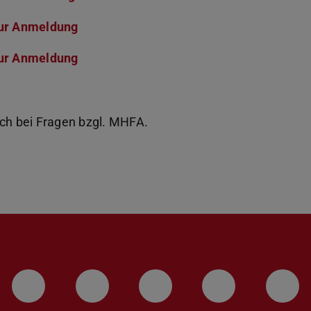
ur Anmeldung
ur Anmeldung
ich bei Fragen bzgl. MHFA.
LinkedIn-Seite der TU Darmstadt
Instagram-Kanal der TU 
Bluesky-Kanal de
Facebook-
You