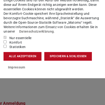
Einige Cookies sind für den Abruf der Website notwendig, damit
diese auf Ihrem Endgerät richtig anzeigen werden kann. Diese
essentiellen Cookies können nicht abgewählt werden.
Der Komfort-Cookie speichert Ihre Spracheinstellung und
bevorzugte Suchmaschine, während „Statistik“ die Auswertung
durch die Open-Source-Statistik-Software „Matomo“ regelt.
Weitere Informationen zum Einsatz von Cookies erhalten Sie in
unserer
Datenschutzerklärung
.
Nur essentielle
Komfort
Statistiken
ALLE AKZEPTIEREN
SPEICHERN & SCHLIESSEN
le zu besprechen, bietet die
Beratungsstelle
Impressum
g Gruppensupervisionen an und auf Anfrage
ur Anmeldung