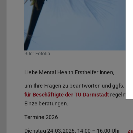
Bild: Fotolia
Liebe Mental Health Ersthelfer:innen,
um Ihre Fragen zu beantworten und ggfs. Fäl
für Beschäftigte der TU Darmstadt
regelmäßi
Einzelberatungen.
Termine 2026
Dienstag 24.03.2026, 14:00 – 16:00 Uhr
z