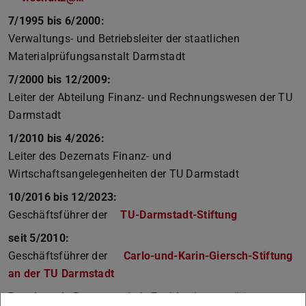
7/1995 bis 6/2000:
Verwaltungs- und Betriebsleiter der staatlichen
Materialprüfungsanstalt Darmstadt
7/2000 bis 12/2009:
Leiter der Abteilung Finanz- und Rechnungswesen der TU
Darmstadt
1/2010 bis 4/2026:
Leiter des Dezernats Finanz- und
Wirtschaftsangelegenheiten der TU Darmstadt
10/2016 bis 12/2023:
Geschäftsführer der
TU-Darmstadt-Stiftung
seit 5/2010:
Geschäftsführer der
Carlo-und-Karin-Giersch-Stiftung
an der TU Darmstadt
Daneben als Dozent und als Fachbuchautor tätig