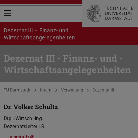
Menü öffnen
Dezernat III – Finanz- und
Wirtschaftsangelegenheiten
Dezernat III - Finanz- und ­
Wirtschaftsangelegenheiten
Sie befinden sich hier:
TU Darmstadt
Intern
Verwaltung
Dezernat III
Dr. Volker Schultz
Dipl.-Wirtsch.-Ing.
Dezernatsleiter i.R.
v.schultz@…