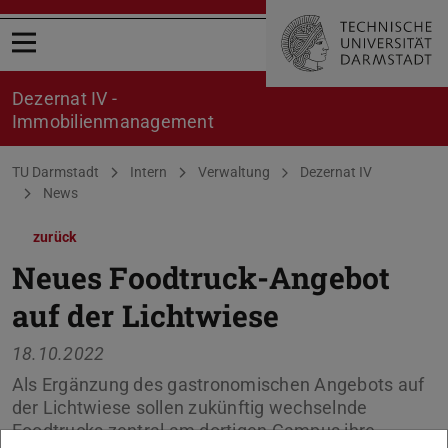
Menü öffnen
Dezernat IV -
Immobilienmanagement
Sie befinden sich hier:
TU Darmstadt
Intern
Verwaltung
Dezernat IV
News
zurück
Neues Foodtruck-Angebot
auf der Lichtwiese
18.10.2022
Als Ergänzung des gastronomischen Angebots auf
der Lichtwiese sollen zukünftig wechselnde
Foodtrucks zentral am dortigen Campus ihre