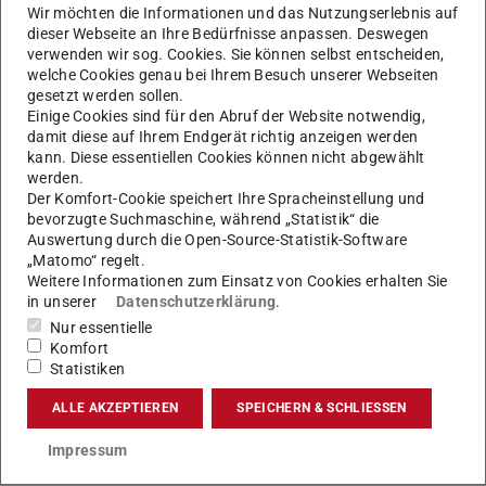
Speisen anbieten und dadurch für kulinarische
Wir möchten die Informationen und das Nutzungserlebnis auf
Abwechslung sorgen
dieser Webseite an Ihre Bedürfnisse anpassen. Deswegen
verwenden wir sog. Cookies. Sie können selbst entscheiden,
welche Cookies genau bei Ihrem Besuch unserer Webseiten
In der Zeit zwischen 11 und 14 Uhr werden die
gesetzt werden sollen.
Imbisswagen jeweils auf einem dafür vorgesehenen
Einige Cookies sind für den Abruf der Website notwendig,
Stellplatz in der Alarich-Weiss-Straße vor der Grünfläche
damit diese auf Ihrem Endgerät richtig anzeigen werden
kann. Diese essentiellen Cookies können nicht abgewählt
Mensa stehen.
werden.
Den Auftakt macht ab heute (17. Oktober) für zwei
Der Komfort-Cookie speichert Ihre Spracheinstellung und
bevorzugte Suchmaschine, während „Statistik“ die
Wochen der Foodtruck „Brotkorb“, gefolgt von „420
Auswertung durch die Open-Source-Statistik-Software
Kitchen GreenStreetFood“, die beide vegetarische und
„Matomo“ regelt.
Weitere Informationen zum Einsatz von Cookies erhalten Sie
vegane Speisen anbieten.
in unserer
Datenschutzerklärung
.
Nur essentielle
Komfort
Statistiken
KONTAKT
ALLE AKZEPTIEREN
SPEICHERN & SCHLIESSEN
Impressum