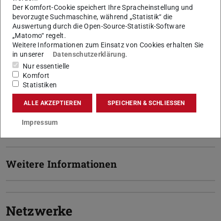
Beratungsstelle und Ansprechpartner für Partner_innen
Der Komfort-Cookie speichert Ihre Spracheinstellung und
bevorzugte Suchmaschine, während „Statistik“ die
neuberufener Professor_innen, die bei einem
Auswertung durch die Open-Source-Statistik-Software
Jobwechsel ebenfalls an den neuen Wohnort mitziehen.
„Matomo“ regelt.
Weitere Informationen zum Einsatz von Cookies erhalten Sie
Der Service bietet Unterstützung rund um die Jobsuche
in unserer
Datenschutzerklärung
.
und begleitet den Wiedereinstieg.
Nur essentielle
Komfort
Statistiken
Service
ALLE AKZEPTIEREN
SPEICHERN & SCHLIESSEN
Impressum
Vorteile
Weitere Informationen
Netzwerke