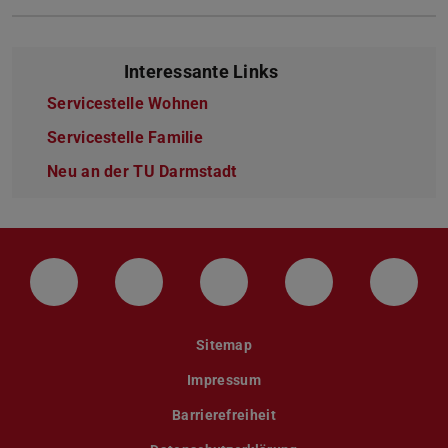
Interessante Links
Servicestelle Wohnen
Servicestelle Familie
Neu an der TU Darmstadt
LinkedIn-Seite der TU Darmstadt
Instagram-Kanal der TU Darmstad
Bluesky-Kanal der TU D
Facebook-Seite
YouTu
Sitemap
Impressum
Barrierefreiheit