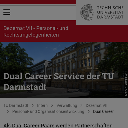
Menü öffnen
Dezernat VII - Personal- und
Rechtsangelegenheiten
Bild: Claus Völker
Dual Career Service der TU
Darmstadt
Sie befinden sich hier:
TU Darmstadt
Intern
Verwaltung
Dezernat VII
Personal- und Organisationsentwicklung
Dual Career
Als Dual Career Paare werden Partnerschaften