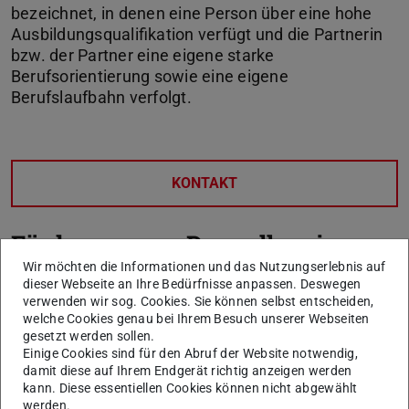
bezeichnet, in denen eine Person über eine hohe
Ausbildungsqualifikation verfügt und die Partnerin
bzw. der Partner eine eigene starke
Berufsorientierung sowie eine eigene
Berufslaufbahn verfolgt.
KONTAKT
Förderung von Doppelkarrieren
Wir möchten die Informationen und das Nutzungserlebnis auf
Ein neuer Job bedeutet oft auch einen Umzug an den
dieser Webseite an Ihre Bedürfnisse anpassen. Deswegen
verwenden wir sog. Cookies. Sie können selbst entscheiden,
neuen Arbeitsort. In vielen Fällen ziehen Partner_innen
welche Cookies genau bei Ihrem Besuch unserer Webseiten
oder Familienmitglieder mit, diese kennen sich meist vor
gesetzt werden sollen.
Ort noch nicht aus und verfügen über kein lokales
Einige Cookies sind für den Abruf der Website notwendig,
damit diese auf Ihrem Endgerät richtig anzeigen werden
Netzwerk. An diesem Punkt setzt der Dual Career Service
kann. Diese essentiellen Cookies können nicht abgewählt
an.
Der Dual Career Service der TU Darmstadt ist
werden.