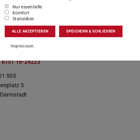
sgebiet(e)
Nur essentielle
Komfort
nation LeNA-Pilotprojekt Alternative Zugangsprüfung
Statistiken
ALLE AKZEPTIEREN
SPEICHERN & SCHLIESSEN
kt
Impressum
a.uglanova@tu-...
 6151 16-24223
01 505
nenplatz 5
Darmstadt