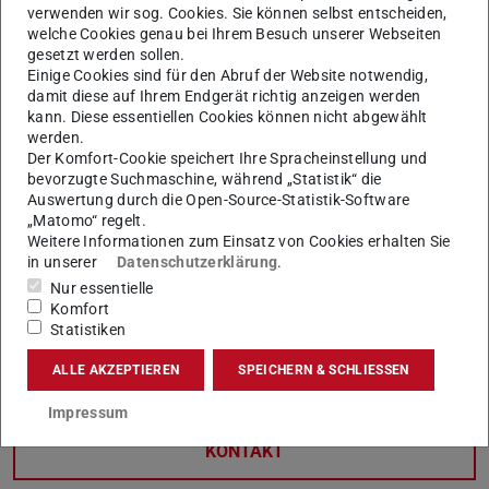
verwenden wir sog. Cookies. Sie können selbst entscheiden,
Stipendien für mehr
welche Cookies genau bei Ihrem Besuch unserer Webseiten
Chancengerechtigkeit (STIBET I)
gesetzt werden sollen.
Einige Cookies sind für den Abruf der Website notwendig,
damit diese auf Ihrem Endgerät richtig anzeigen werden
Das Referat International Student Services
des
kann. Diese essentiellen Cookies können nicht abgewählt
werden.
Dezernats Internationales vergibt Stipendien an
Der Komfort-Cookie speichert Ihre Spracheinstellung und
internationale Studierende, die finanzielle Schwierigkeiten
bevorzugte Suchmaschine, während „Statistik“ die
haben und besondere Herausforderungen meistern
Auswertung durch die Open-Source-Statistik-Software
„Matomo“ regelt.
müssen, wie z. B. als erstes in deiner Familie studieren,
Weitere Informationen zum Einsatz von Cookies erhalten Sie
eine Behinderung oder chronische Erkrankung haben, mit
in unserer
Datenschutzerklärung
.
ihrer Geschlechtsidentität kämpfen oder für Angehörige
Nur essentielle
Komfort
sorgen.
Statistiken
Stipendien für mehr Chancengerechtigkeit
ALLE AKZEPTIEREN
SPEICHERN & SCHLIESSEN
Impressum
KONTAKT