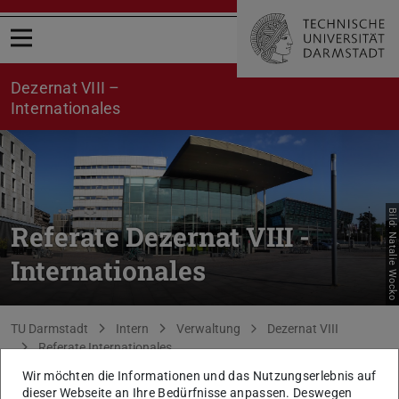
Menü öffnen
Dezernat VIII –
Internationales
Bild: Natalie Wocko
Referate Dezernat VIII -
Internationales
Sie befinden sich hier:
TU Darmstadt
Intern
Verwaltung
Dezernat VIII
Referate Internationales
Wir möchten die Informationen und das Nutzungserlebnis auf
zurück zur Liste
dieser Webseite an Ihre Bedürfnisse anpassen. Deswegen