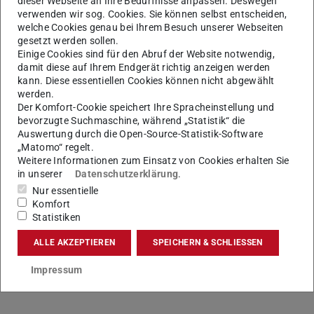
dieser Webseite an Ihre Bedürfnisse anpassen. Deswegen
verwenden wir sog. Cookies. Sie können selbst entscheiden,
welche Cookies genau bei Ihrem Besuch unserer Webseiten
gesetzt werden sollen.
Einige Cookies sind für den Abruf der Website notwendig,
damit diese auf Ihrem Endgerät richtig anzeigen werden
kann. Diese essentiellen Cookies können nicht abgewählt
werden.
Der Komfort-Cookie speichert Ihre Spracheinstellung und
bevorzugte Suchmaschine, während „Statistik“ die
Auswertung durch die Open-Source-Statistik-Software
„Matomo“ regelt.
Weitere Informationen zum Einsatz von Cookies erhalten Sie
in unserer
Datenschutzerklärung
.
Nur essentielle
Komfort
Statistiken
Kontakt
ALLE AKZEPTIEREN
SPEICHERN & SCHLIESSEN
pflegeundberuf@pvw.tu-...
Impressum