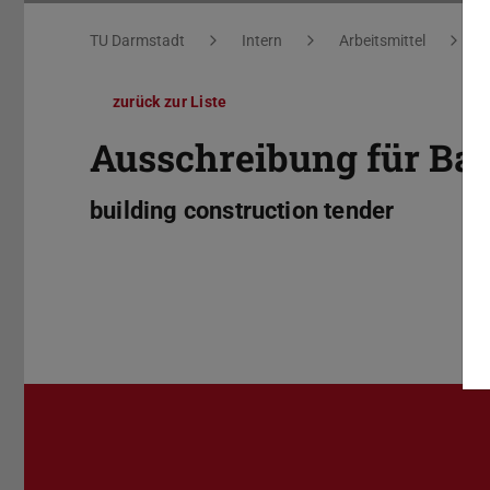
Sie befinden sich hier:
TU Darmstadt
Intern
Arbeitsmittel
W
zurück zur Liste
Ausschreibung für Ba
building construction tender