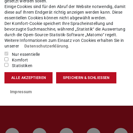
gesetzt werden sollen.
Einige Cookies sind für den Abruf der Website notwendig, damit
örterbuch Deutsch / Englisch
diese auf Ihrem Endgerät richtig anzeigen werden kann. Diese
essentiellen Cookies können nicht abgewählt werden.
Der Komfort-Cookie speichert Ihre Spracheinstellung und
bevorzugte Suchmaschine, während „Statistik“ die Auswertung
durch die Open-Source-Statistik-Software „Matomo“ regelt.
uleistungen
Weitere Informationen zum Einsatz von Cookies erhalten Sie in
unserer
Datenschutzerklärung
.
Nur essentielle
Komfort
Statistiken
ALLE AKZEPTIEREN
SPEICHERN & SCHLIESSEN
Impressum