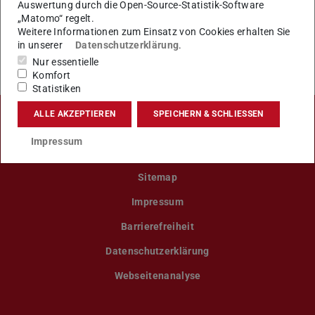
Auswertung durch die Open-Source-Statistik-Software
„Matomo“ regelt.
KONTAKT
Weitere Informationen zum Einsatz von Cookies erhalten Sie
in unserer
Datenschutzerklärung
.
Nur essentielle
Komfort
Statistiken
ALLE AKZEPTIEREN
SPEICHERN & SCHLIESSEN
LinkedIn-Seite der TU Darmstadt
Instagram-Kanal der TU Darmstad
Bluesky-Kanal der TU D
Facebook-Seite
YouTu
Impressum
Sitemap
Impressum
Barrierefreiheit
Datenschutzerklärung
Webseitenanalyse