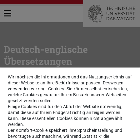
Menü öffnen
Deutsch-englische
Übersetzungen
Wir möchten die Informationen und das Nutzungserlebnis auf
Sie befinden sich hier:
TU Darmstadt
Intern
Arbeitsmittel
dieser Webseite an Ihre Bedürfnisse anpassen. Deswegen
Wörterbuch Deutsch / Englisch
verwenden wir sog. Cookies. Sie können selbst entscheiden,
welche Cookies genau bei Ihrem Besuch unserer Webseiten
gesetzt werden sollen.
zurück zur Liste
Einige Cookies sind für den Abruf der Website notwendig,
Baumaßnahme
damit diese auf Ihrem Endgerät richtig anzeigen werden
kann. Diese essentiellen Cookies können nicht abgewählt
werden.
construction project
Der Komfort-Cookie speichert Ihre Spracheinstellung und
bevorzugte Suchmaschine, während „Statistik“ die