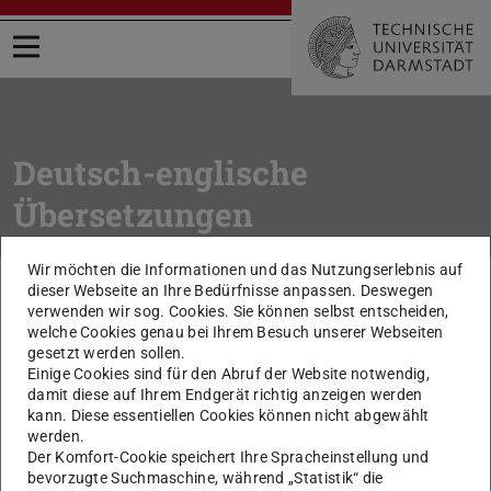
Menü öffnen
Deutsch-englische
Übersetzungen
Wir möchten die Informationen und das Nutzungserlebnis auf
Sie befinden sich hier:
TU Darmstadt
Intern
Arbeitsmittel
dieser Webseite an Ihre Bedürfnisse anpassen. Deswegen
Wörterbuch Deutsch / Englisch
verwenden wir sog. Cookies. Sie können selbst entscheiden,
welche Cookies genau bei Ihrem Besuch unserer Webseiten
gesetzt werden sollen.
zurück zur Liste
Einige Cookies sind für den Abruf der Website notwendig,
Berufungsverhandlung
damit diese auf Ihrem Endgerät richtig anzeigen werden
kann. Diese essentiellen Cookies können nicht abgewählt
werden.
professorial appointment negotiations
Der Komfort-Cookie speichert Ihre Spracheinstellung und
bevorzugte Suchmaschine, während „Statistik“ die