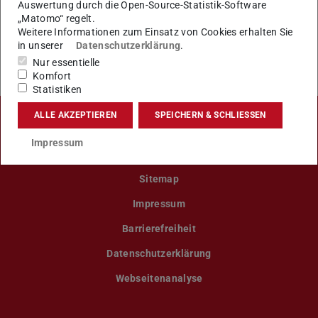
Auswertung durch die Open-Source-Statistik-Software
„Matomo“ regelt.
KONTAKT
Weitere Informationen zum Einsatz von Cookies erhalten Sie
in unserer
Datenschutzerklärung
.
Nur essentielle
Komfort
Statistiken
ALLE AKZEPTIEREN
SPEICHERN & SCHLIESSEN
LinkedIn-Seite der TU Darmstadt
Instagram-Kanal der TU Darmstad
Bluesky-Kanal der TU D
Facebook-Seite
YouTu
Impressum
Sitemap
Impressum
Barrierefreiheit
Datenschutzerklärung
Webseitenanalyse