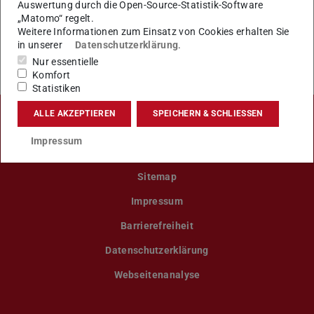
Auswertung durch die Open-Source-Statistik-Software
„Matomo“ regelt.
KONTAKT
Weitere Informationen zum Einsatz von Cookies erhalten Sie
in unserer
Datenschutzerklärung
.
Nur essentielle
Komfort
Statistiken
ALLE AKZEPTIEREN
SPEICHERN & SCHLIESSEN
LinkedIn-Seite der TU Darmstadt
Instagram-Kanal der TU Darmstad
Bluesky-Kanal der TU D
Facebook-Seite
YouTu
Impressum
Sitemap
Impressum
Barrierefreiheit
Datenschutzerklärung
Webseitenanalyse