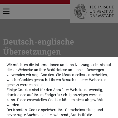
Menü öffnen
Deutsch-englische
Übersetzungen
Wir möchten die Informationen und das Nutzungserlebnis auf
Sie befinden sich hier:
TU Darmstadt
Intern
Arbeitsmittel
dieser Webseite an Ihre Bedürfnisse anpassen. Deswegen
Wörterbuch Deutsch / Englisch
verwenden wir sog. Cookies. Sie können selbst entscheiden,
welche Cookies genau bei Ihrem Besuch unserer Webseiten
gesetzt werden sollen.
zurück zur Liste
Einige Cookies sind für den Abruf der Website notwendig,
Beurlaubung
damit diese auf Ihrem Endgerät richtig anzeigen werden
kann. Diese essentiellen Cookies können nicht abgewählt
werden.
leave of absence
Der Komfort-Cookie speichert Ihre Spracheinstellung und
bevorzugte Suchmaschine, während „Statistik“ die