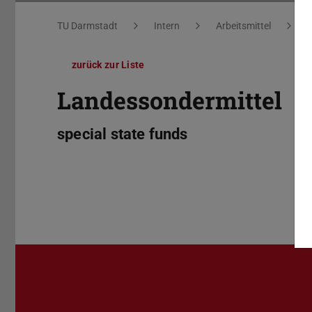
Sie befinden sich hier:
TU Darmstadt
Intern
Arbeitsmittel
W
zurück zur Liste
Landessondermittel
special state funds