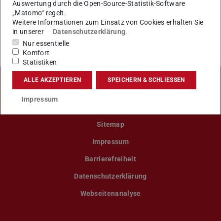
Auswertung durch die Open-Source-Statistik-Software
„Matomo“ regelt.
KONTAKT
Weitere Informationen zum Einsatz von Cookies erhalten Sie
in unserer
Datenschutzerklärung
.
Nur essentielle
Komfort
Statistiken
ALLE AKZEPTIEREN
SPEICHERN & SCHLIESSEN
LinkedIn-Seite der TU Darmstadt
Instagram-Kanal der TU Darmstad
Bluesky-Kanal der TU D
Facebook-Seite
YouTu
Impressum
Sitemap
Impressum
Barrierefreiheit
Datenschutzerklärung
Webseitenanalyse