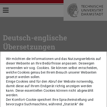
Menü öffnen
Deutsch-englische
Übersetzungen
Wir möchten die Informationen und das Nutzungserlebnis auf
Sie befinden sich hier:
TU Darmstadt
Intern
Arbeitsmittel
dieser Webseite an Ihre Bedürfnisse anpassen. Deswegen
Wörterbuch Deutsch / Englisch
verwenden wir sog. Cookies. Sie können selbst entscheiden,
welche Cookies genau bei Ihrem Besuch unserer Webseiten
gesetzt werden sollen.
zurück zur Liste
Einige Cookies sind für den Abruf der Website notwendig,
Mittelvorbindung
damit diese auf Ihrem Endgerät richtig anzeigen werden
kann. Diese essentiellen Cookies können nicht abgewählt
werden.
funds precommitment
Der Komfort-Cookie speichert Ihre Spracheinstellung und
bevorzugte Suchmaschine, während „Statistik“ die