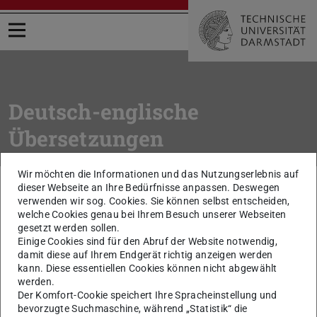
Menü öffnen
Deutsch-englische
Übersetzungen
Wir möchten die Informationen und das Nutzungserlebnis auf
Sie befinden sich hier:
TU Darmstadt
Intern
Arbeitsmittel
dieser Webseite an Ihre Bedürfnisse anpassen. Deswegen
Wörterbuch Deutsch / Englisch
verwenden wir sog. Cookies. Sie können selbst entscheiden,
welche Cookies genau bei Ihrem Besuch unserer Webseiten
gesetzt werden sollen.
zurück zur Liste
Einige Cookies sind für den Abruf der Website notwendig,
Projektleitung
damit diese auf Ihrem Endgerät richtig anzeigen werden
kann. Diese essentiellen Cookies können nicht abgewählt
werden.
project management
Der Komfort-Cookie speichert Ihre Spracheinstellung und
bevorzugte Suchmaschine, während „Statistik“ die