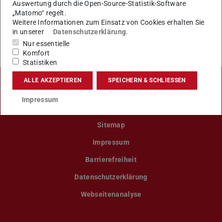
Auswertung durch die Open-Source-Statistik-Software
„Matomo“ regelt.
KONTAKT
Weitere Informationen zum Einsatz von Cookies erhalten Sie
in unserer
Datenschutzerklärung
.
Nur essentielle
Komfort
Statistiken
ALLE AKZEPTIEREN
SPEICHERN & SCHLIESSEN
LinkedIn-Seite der TU Darmstadt
Instagram-Kanal der TU Darmstad
Bluesky-Kanal der TU D
Facebook-Seite
YouTu
Impressum
Sitemap
Impressum
Barrierefreiheit
Datenschutzerklärung
Webseitenanalyse