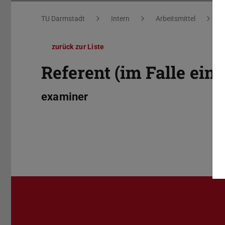
Sie befinden sich hier:
TU Darmstadt
Intern
Arbeitsmittel
W
zurück zur Liste
Referent (im Falle ein
examiner