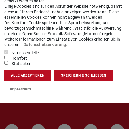
gesetzt werden sollen.
Einige Cookies sind für den Abruf der Website notwendig, damit
örterbuch Deutsch / Englisch
diese auf Ihrem Endgerät richtig anzeigen werden kann. Diese
essentiellen Cookies können nicht abgewählt werden.
Der Komfort-Cookie speichert Ihre Spracheinstellung und
bevorzugte Suchmaschine, während „Statistik“ die Auswertung
durch die Open-Source-Statistik-Software „Matomo“ regelt.
er Promotion)
Weitere Informationen zum Einsatz von Cookies erhalten Sie in
unserer
Datenschutzerklärung
.
Nur essentielle
Komfort
Statistiken
ALLE AKZEPTIEREN
SPEICHERN & SCHLIESSEN
Impressum