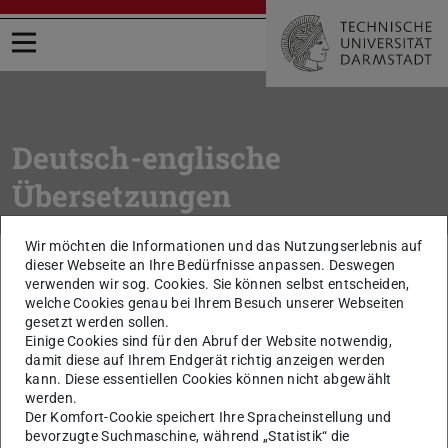
Menü öffnen
Deutsch-englische
Übersetzungen
Wir möchten die Informationen und das Nutzungserlebnis auf
Sie befinden sich hier:
TU Darmstadt
Intern
Arbeitsmittel
dieser Webseite an Ihre Bedürfnisse anpassen. Deswegen
Wörterbuch Deutsch / Englisch
verwenden wir sog. Cookies. Sie können selbst entscheiden,
welche Cookies genau bei Ihrem Besuch unserer Webseiten
gesetzt werden sollen.
zurück zur Liste
Einige Cookies sind für den Abruf der Website notwendig,
Studienbescheinigung
damit diese auf Ihrem Endgerät richtig anzeigen werden
kann. Diese essentiellen Cookies können nicht abgewählt
werden.
Certificate of Study
Der Komfort-Cookie speichert Ihre Spracheinstellung und
bevorzugte Suchmaschine, während „Statistik“ die