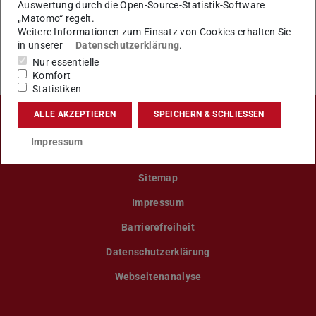
Auswertung durch die Open-Source-Statistik-Software
„Matomo“ regelt.
KONTAKT
Weitere Informationen zum Einsatz von Cookies erhalten Sie
in unserer
Datenschutzerklärung
.
Nur essentielle
Komfort
Statistiken
ALLE AKZEPTIEREN
SPEICHERN & SCHLIESSEN
LinkedIn-Seite der TU Darmstadt
Instagram-Kanal der TU Darmstad
Bluesky-Kanal der TU D
Facebook-Seite
YouTu
Impressum
Sitemap
Impressum
Barrierefreiheit
Datenschutzerklärung
Webseitenanalyse