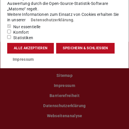
Auswertung durch die Open-Source-Statistik-Software
„Matomo“ regelt.
Weitere Informationen zum Einsatz von Cookies erhalten Sie
in unserer
Datenschutzerklärung
.
KONTAKT
Nur essentielle
Komfort
Statistiken
ALLE AKZEPTIEREN
SPEICHERN & SCHLIESSEN
Impressum
LinkedIn-Seite der TU Darmstadt
Instagram-Kanal der TU Darmstad
Bluesky-Kanal der TU D
Facebook-Seite
YouTu
Sitemap
Impressum
Barrierefreiheit
Datenschutzerklärung
Webseitenanalyse