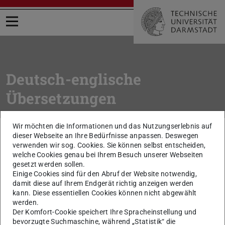
Menü öffnen
Deutsch-englische
Übersetzungen
Wir möchten die Informationen und das Nutzungserlebnis auf
Sie befinden sich hier:
TU Darmstadt
Intern
Arbeitsmittel
dieser Webseite an Ihre Bedürfnisse anpassen. Deswegen
Wörterbuch Deutsch / Englisch
verwenden wir sog. Cookies. Sie können selbst entscheiden,
welche Cookies genau bei Ihrem Besuch unserer Webseiten
zurück zur Liste
gesetzt werden sollen.
Einige Cookies sind für den Abruf der Website notwendig,
Universitäts- und
damit diese auf Ihrem Endgerät richtig anzeigen werden
kann. Diese essentiellen Cookies können nicht abgewählt
Landesbibliothek
werden.
Der Komfort-Cookie speichert Ihre Spracheinstellung und
University and State Library
bevorzugte Suchmaschine, während „Statistik“ die