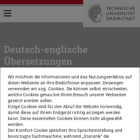
Menü öffnen
Deutsch-englische
Übersetzungen
Wir möchten die Informationen und das Nutzungserlebnis auf
Sie befinden sich hier:
TU Darmstadt
Intern
Arbeitsmittel
dieser Webseite an Ihre Bedürfnisse anpassen. Deswegen
Wörterbuch Deutsch / Englisch
verwenden wir sog. Cookies. Sie können selbst entscheiden,
welche Cookies genau bei Ihrem Besuch unserer Webseiten
gesetzt werden sollen.
zurück zur Liste
Einige Cookies sind für den Abruf der Website notwendig,
Zentrale Einrichtung
damit diese auf Ihrem Endgerät richtig anzeigen werden
kann. Diese essentiellen Cookies können nicht abgewählt
werden.
central services
Der Komfort-Cookie speichert Ihre Spracheinstellung und
bevorzugte Suchmaschine, während „Statistik“ die