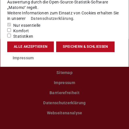
Auswertung durch die Open-Source-Statistik-Software
„Matomo“ regelt.
KONTAKT
Weitere Informationen zum Einsatz von Cookies erhalten Sie
in unserer
Datenschutzerklärung
.
Nur essentielle
Komfort
Statistiken
ALLE AKZEPTIEREN
SPEICHERN & SCHLIESSEN
LinkedIn-Seite der TU Darmstadt
Instagram-Kanal der TU Darmstad
Bluesky-Kanal der TU D
Facebook-Seite
YouTu
Impressum
Sitemap
Impressum
Barrierefreiheit
Datenschutzerklärung
Webseitenanalyse