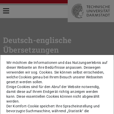
Menü öffnen
Deutsch-englische
Übersetzungen
Wir möchten die Informationen und das Nutzungserlebnis auf
Sie befinden sich hier:
TU Darmstadt
Intern
Arbeitsmittel
dieser Webseite an Ihre Bedürfnisse anpassen. Deswegen
Wörterbuch Deutsch / Englisch
verwenden wir sog. Cookies. Sie können selbst entscheiden,
welche Cookies genau bei Ihrem Besuch unserer Webseiten
gesetzt werden sollen.
zurück zur Liste
Einige Cookies sind für den Abruf der Website notwendig,
in Präsenz
damit diese auf Ihrem Endgerät richtig anzeigen werden
kann. Diese essentiellen Cookies können nicht abgewählt
werden.
in person; in person on site
Der Komfort-Cookie speichert Ihre Spracheinstellung und
bevorzugte Suchmaschine, während „Statistik“ die