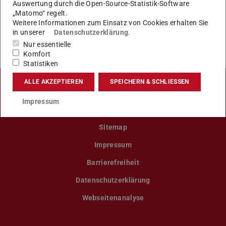
Auswertung durch die Open-Source-Statistik-Software
„Matomo“ regelt.
KONTAKT
Weitere Informationen zum Einsatz von Cookies erhalten Sie
in unserer
Datenschutzerklärung
.
Nur essentielle
Komfort
Statistiken
ALLE AKZEPTIEREN
SPEICHERN & SCHLIESSEN
LinkedIn-Seite der TU Darmstadt
Instagram-Kanal der TU Darmstad
Bluesky-Kanal der TU D
Facebook-Seite
YouTu
Impressum
Sitemap
Impressum
Barrierefreiheit
Datenschutzerklärung
Webseitenanalyse