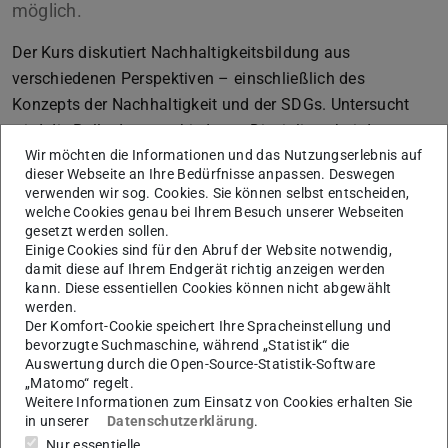
möglich.
Der Kurs diskutiert Nachhaltigkeitsbildung aus
verschiedenen Perspektiven – einschließlich des
Konzepts der Nachhaltigkeit und der SDGs. Untersucht
wird die Rolle der verschiedenen Disziplinen bei der
Wir möchten die Informationen und das Nutzungserlebnis auf
Förderung von Nachhaltigkeit, die Schlüsselkompetenzen
dieser Webseite an Ihre Bedürfnisse anpassen. Deswegen
im Bereich Nachhaltigkeit, die Gestaltung von Lehr- und
verwenden wir sog. Cookies. Sie können selbst entscheiden,
Lernaktivitäten sowie Werte und Emotionen in der
welche Cookies genau bei Ihrem Besuch unserer Webseiten
gesetzt werden sollen.
Nachhaltigkeitsbildung.
Einige Cookies sind für den Abruf der Website notwendig,
Weitere Informationen finden sich auf der
Unite!
damit diese auf Ihrem Endgerät richtig anzeigen werden
kann. Diese essentiellen Cookies können nicht abgewählt
Website.
werden.
Der Komfort-Cookie speichert Ihre Spracheinstellung und
Unite!/mho
bevorzugte Suchmaschine, während „Statistik“ die
Auswertung durch die Open-Source-Statistik-Software
„Matomo“ regelt.
Weitere Informationen zum Einsatz von Cookies erhalten Sie
in unserer
Datenschutzerklärung
.
KONTAKT
Nur essentielle