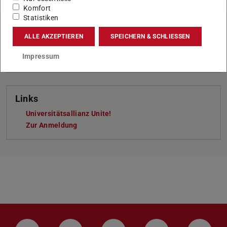
Komfort
Statistiken
ALLE AKZEPTIEREN
SPEICHERN & SCHLIESSEN
Tags
Impressum
Nachhaltigkeit, Studium und Lehre, unite!, International
Links
Universitätsallianz Unite!
Zur Anmeldung