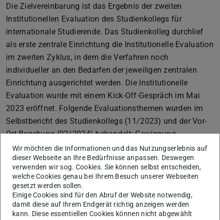
Die Zielvereinbarung ist das Ergebnis der zweiten
Institutionellen Evaluation des Studienkollegs für
internationale Studierende. Das Studienkolleg durchlief
als erste zentrale Einrichtung die Institutionelle Evaluation
im zweiten Zyklus, in dem die Verfahren noch
individueller an den Bedarfen der jeweiligen zentralen
Einrichtung ausgerichtet werden. Die Institutionelle
Evaluation wurde mit einem Kick-Off-Gespräch im Mai
2023 eröffnet. Folgende Evaluationsthemen wurden im
Selbstbericht des Studienkollegs (11/2023) und der Vor-
Ort-Begehung (02/2024) behandelt: Gewinnung
geeigneter Studierender für ein Studium an der TU
Wir möchten die Informationen und das Nutzungserlebnis auf
dieser Webseite an Ihre Bedürfnisse anpassen. Deswegen
Darmstadt, Verzahnung der Angebote des Studienkollegs
verwenden wir sog. Cookies. Sie können selbst entscheiden,
mit den regulären Vorbereitungs- und
welche Cookies genau bei Ihrem Besuch unserer Webseiten
Orientierungsangeboten und der Studieneingangsphase
gesetzt werden sollen.
Einige Cookies sind für den Abruf der Website notwendig,
der TU Darmstadt sowie Schnittstellen zu anderen TU-
damit diese auf Ihrem Endgerät richtig anzeigen werden
Einheiten.
kann. Diese essentiellen Cookies können nicht abgewählt