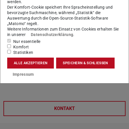
werden.
Basierend auf den Empfehlungen der externen
Der Komfort-Cookie speichert Ihre Spracheinstellung und
Evaluationskommission, der Kommentierung der
bevorzugte Suchmaschine, während „Statistik“ die
Auswertung durch die Open-Source-Statistik-Software
Präsidentin sowie der Stellungnahme des Studienkollegs
„Matomo“ regelt.
zu dem Evaluationsbericht haben sich die Präsidentin und
Weitere Informationen zum Einsatz von Cookies erhalten Sie
Vertreter:innen des Studienkollegs im
in unserer
Datenschutzerklärung
.
Zielvereinbarungsgespräch am 09. Juli 2024 auf die
Nur essentielle
Komfort
vorliegende Zielvereinbarung verständigt [
hier
(PDF-Datei
(wird in n
Statistiken
universitätsintern veröffentlicht].
ALLE AKZEPTIEREN
SPEICHERN & SCHLIESSEN
Im Umsetzungszeitraum der Zielvereinbarung sind zwei
Monitoring-Gespräche geplant, im SoSe 2026 und SoSe
Impressum
2028.
KONTAKT