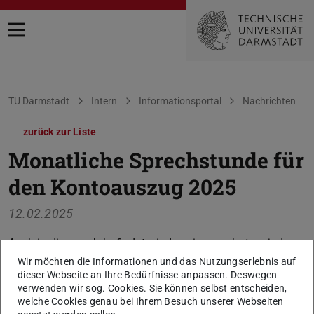
Menü öffnen
Sie befinden sich hier:
TU Darmstadt
Intern
Informationsportal
Nachrichten
zurück zur Liste
Monatliche Sprechstunde für
den Kontoauszug 2025
12.02.2025
Auch in diesem Jahr findet wieder wie gewohnt an jedem
2. Mittwoch im Monat von 11:00 bis 12:00 Uhr eine
Wir möchten die Informationen und das Nutzungserlebnis auf
dieser Webseite an Ihre Bedürfnisse anpassen. Deswegen
Sprechstunde für den Kontoauszug (Landesmittel und
verwenden wir sog. Cookies. Sie können selbst entscheiden,
Drittmittel) statt. Weitere Informationen finden Sie
hier
.
welche Cookies genau bei Ihrem Besuch unserer Webseiten