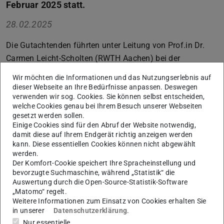
Februar 2025 statt.
28.02.2025
Die Gutachtenden führten unter Leitung von Prof.in Dr.
Carmen Leicht-Scholten (RWTH Aachen) bei der
Begehung intensive Gespräche mit Vertreter:innen des
Wir möchten die Informationen und das Nutzungserlebnis auf
Fachbereichs, Studierenden, Kooperationspartner:innen
dieser Webseite an Ihre Bedürfnisse anpassen. Deswegen
sowie dem Präsidium zur künftigen Entwicklung des
verwenden wir sog. Cookies. Sie können selbst entscheiden,
welche Cookies genau bei Ihrem Besuch unserer Webseiten
Fachbereichs Humanwissenschaften. Im Fokus standen
gesetzt werden sollen.
die Forschungsstrategie, Berufungsplanungen in den
Einige Cookies sind für den Abruf der Website notwendig,
damit diese auf Ihrem Endgerät richtig anzeigen werden
Sportwissenschaften und der Pädagogik, Förderung der
kann. Diese essentiellen Cookies können nicht abgewählt
Early Career Researcher und die
werden.
Studiengangsentwicklung des Fachbereichs.
Der Komfort-Cookie speichert Ihre Spracheinstellung und
bevorzugte Suchmaschine, während „Statistik“ die
Der Evaluationsbericht der Gutachter:innen wird im März
Auswertung durch die Open-Source-Statistik-Software
2025 erwartet. Auf dieser Grundlage wird voraussichtlich
„Matomo“ regelt.
Weitere Informationen zum Einsatz von Cookies erhalten Sie
im Herbst 2025 eine Zielvereinbarung zwischen dem
in unserer
Datenschutzerklärung
.
Fachbereich und dem Präsidium geschlossen.
Nur essentielle