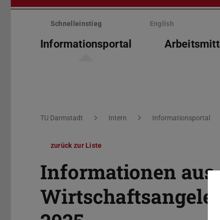
Menü
überspringen
Schnelleinstieg
English
Informationsportal
Arbeitsmitt
Sie befinden sich hier:
TU Darmstadt
Intern
Informationsportal
zurück zur Liste
Informationen aus
Wirtschaftsangeleg