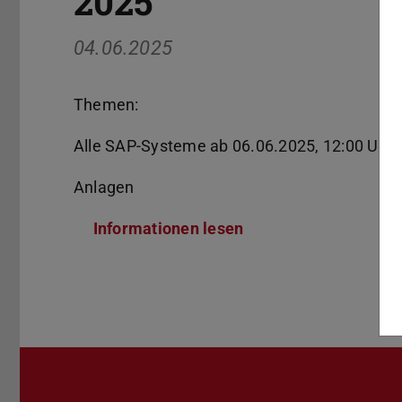
2025
04.06.2025
Themen:
Alle SAP-Systeme ab 06.06.2025, 12:00 Uhr n
Anlagen
Informationen lesen
(PDF-Datei)
(wird in neuem Tab g