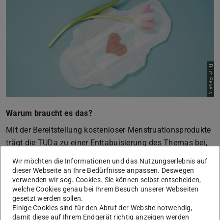
Bild: Pexels
Warum braucht es das?
Mit der Bereitstellung kostenloser Menstruationsprodukte
trägt die TUDa zu einer Enttabuisierung des Themas bei,
wirkt Periodenarmut entgegen und leistet einen wichtigen
Wir möchten die Informationen und das Nutzungserlebnis auf
Beitrag zur weiteren Umsetzung von
dieser Webseite an Ihre Bedürfnisse anpassen. Deswegen
verwenden wir sog. Cookies. Sie können selbst entscheiden,
Bildungsgerechtigkeit.
welche Cookies genau bei Ihrem Besuch unserer Webseiten
Projektidee
gesetzt werden sollen.
Einige Cookies sind für den Abruf der Website notwendig,
Die Initiative für dieses Projekt ging maßgeblich von den
damit diese auf Ihrem Endgerät richtig anzeigen werden