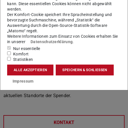
Studierenden aus. Einige Fachbereiche hatten bereits
kann. Diese essentiellen Cookies können nicht abgewählt
werden.
eigenständig kostenlose Tampons und Binden zur
Der Komfort-Cookie speichert Ihre Spracheinstellung und
Verfügung gestellt. Daraufhin entwickelten das
bevorzugte Suchmaschine, während „Statistik“ die
Auswertung durch die Open-Source-Statistik-Software
Studentische Gesundheitsmanagement (SGM) und das
„Matomo“ regelt.
Diversity Education Office (DEO) in Zusammenarbeit mit
Weitere Informationen zum Einsatz von Cookies erhalten Sie
dem AStA, dem Gleichstellungsbüro und dem Büro für
in unserer
Datenschutzerklärung
.
Nachhaltigkeit ein Konzept zur flächendeckenden
Nur essentielle
Komfort
Umsetzung. Aktuell finden Sie Tampons (Größe Normal)
Statistiken
und Binden in 32 weitgehend barrierefreien Damen- und
ALLE AKZEPTIEREN
SPEICHERN & SCHLIESSEN
All-Gender-Toiletten in verschiedenen
Universitätsgebäuden.
Impressum
Hier
finden Sie weitere Informationen sowie die
aktuellen Standorte der Spender.
KONTAKT