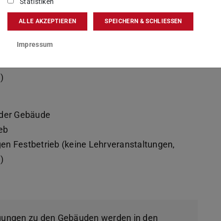
Statistiken
Gebäudeplan Campus Stadtmitte
n
ALLE AKZEPTIEREN
SPEICHERN & SCHLIESSEN
Impressum
ag
n Festbetrieb (keine Lehrveranstaltungen,
)
 der Gebäude
eb
n Festbetrieb (keine Lehrveranstaltungen,
)
gungen zu den Gebäuden werden in den