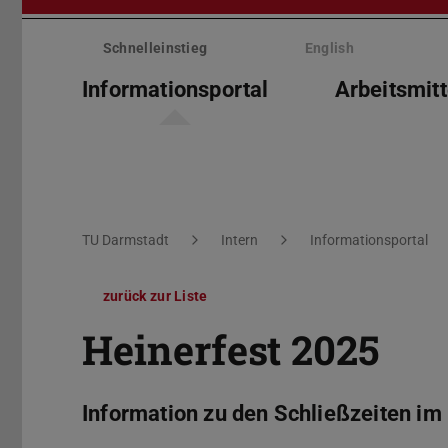
Menü
überspringen
Schnelleinstieg
English
Informationsportal
Arbeitsmitt
Sie befinden sich hier:
TU Darmstadt
Intern
Informationsportal
zurück zur Liste
Heinerfest 2025
Information zu den Schließzeiten i