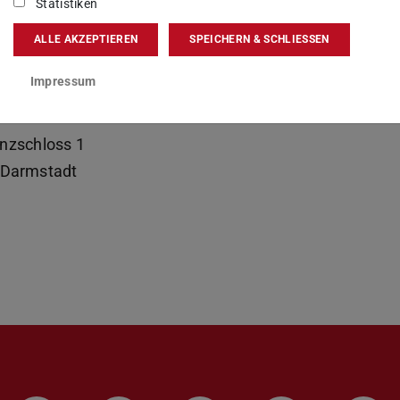
Statistiken
kt
ALLE AKZEPTIEREN
SPEICHERN & SCHLIESSEN
isib@zv.tu-...
Impressum
12
nzschloss 1
Darmstadt