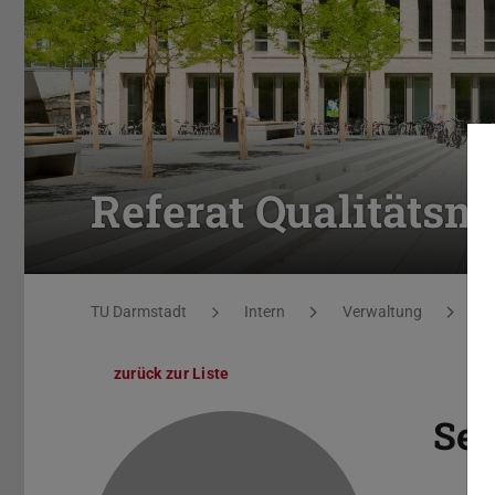
Referat Qualitäts
Sie befinden sich hier:
TU Darmstadt
Intern
Verwaltung
De
zurück zur Liste
Sey