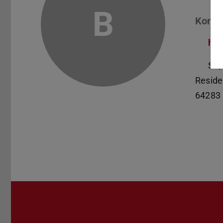
B
Konta
hiw
S3|
Reside
64283