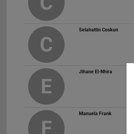
C
Selahattin Coskun
C
Jihane El-Nhira
E
Manuela Frank
F