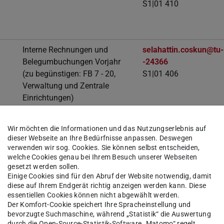
S1|01 410
Interne Rechnungen und
selahattin.coskun@tu-.
Belegumbuchungen Vorjahr
-24366
(zu begünstigen: FB 7 - 20,
S1|01 406
Verwaltung und Zentrale
Einrichtungen)
Mutterschutz / Elternzeit
jihane.el-nhira@tu-...
Wir möchten die Informationen und das Nutzungserlebnis auf
-24370
dieser Webseite an Ihre Bedürfnisse anpassen. Deswegen
S1|01 501
verwenden wir sog. Cookies. Sie können selbst entscheiden,
welche Cookies genau bei Ihrem Besuch unserer Webseiten
gesetzt werden sollen.
Einige Cookies sind für den Abruf der Website notwendig, damit
diese auf Ihrem Endgerät richtig anzeigen werden kann. Diese
Reisekosten FB 10, 16 und
manuela.frank@tu-...
essentiellen Cookies können nicht abgewählt werden.
18
-24454
Der Komfort-Cookie speichert Ihre Spracheinstellung und
S1|01 502
bevorzugte Suchmaschine, während „Statistik“ die Auswertung
durch die Open-Source-Statistik-Software „Matomo“ regelt.