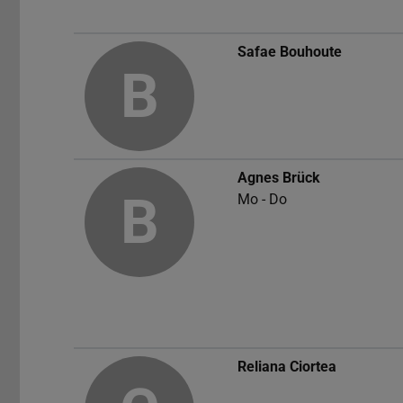
Safae Bouhoute
B
Agnes Brück
B
Mo - Do
Reliana Ciortea