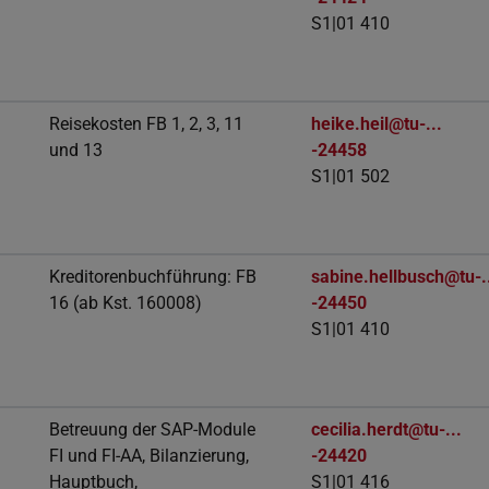
S1|01 410
Reisekosten FB 1, 2, 3, 11
heike.heil@tu-...
und 13
-24458
S1|01 502
Kreditorenbuchführung: FB
sabine.hellbusch@tu-.
16 (ab Kst. 160008)
-24450
S1|01 410
Betreuung der SAP-Module
cecilia.herdt@tu-...
FI und FI-AA, Bilanzierung,
-24420
Hauptbuch,
S1|01 416