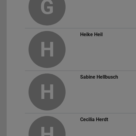
G
Heike Heil
H
Sabine Hellbusch
H
Cecilia Herdt
H