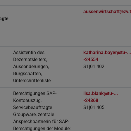
aussenwirtschaft@zv.t
agte
Assistentin des
katharina.bayer@tu-..
Dezernatsleiters,
-24554
Aussonderungen,
S1|01 402
Bürgschaften,
Unterschriftenliste
Berechtigungen SAP-
lisa.blank@tu-...
Kontoauszug,
-24368
Servicebeauftragte
S1|01 405
Groupware, zentrale
Ansprechpartnerin für SAP-
Berechtigungen der Module: