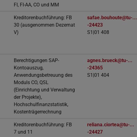
FI, FI-AA, CO und MM
Kreditorenbuchführung: FB
safae.bouhoute@tu-..
30 (ausgenommen Dezernat
-24423
V)
S1|01 408
Berechtigungen SAP-
agnes.brueck@tu-...
Kontoauszug,
-24365
Anwendungsbetreuung des
S1|01 404
Moduls CO, QSL
(Einrichtung und Verwaltung
der Projekte),
Hochschulfinanzstatistik,
Kostenträgerrechnung
Kreditorenbuchführung: FB
reliana.ciortea@tu-...
7 und 11
-24427