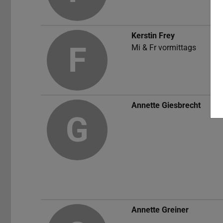
Kerstin Frey
F
Mi & Fr vormittags
Annette Giesbrecht
G
Annette Greiner