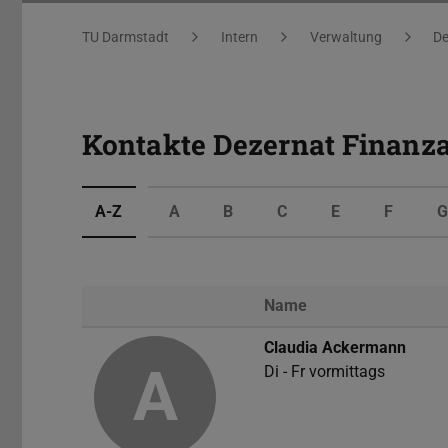
Sie befinden sich hier:
TU Darmstadt
Intern
Verwaltung
De
Kontakte Dezernat Finanz
A-Z
A
B
C
E
F
Name
Foto
Claudia Ackermann
A
Di - Fr vormittags