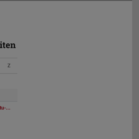
iten
Z
u-...