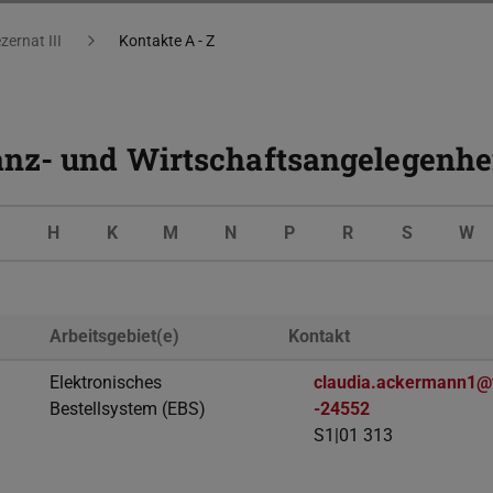
zernat III
Kontakte A - Z
anz- und Wirtschaftsangelegenhe
G
H
K
M
N
P
R
S
W
Arbeitsgebiet(e)
Kontakt
Elektronisches
claudia.ackermann1@t
Bestellsystem (EBS)
-24552
S1|01 313