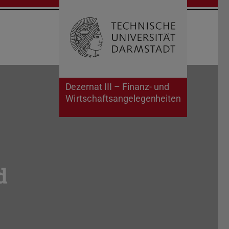
Suche öffnen
Zur Start
Dezernat III – Finanz- und
Wirtschaftsangelegenheiten
d