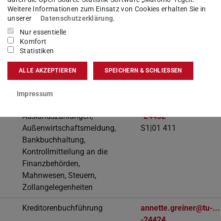
Weitere Informationen zum Einsatz von Cookies erhalten Sie in
unserer
Datenschutzerklärung
.
Nur essentielle
Hauptbuchführung
S1|01 412
Komfort
Statistiken
ALLE AKZEPTIEREN
SPEICHERN & SCHLIESSEN
Impressum
Abschläge,
annette.giesbrecht@tu-
Auslandszahlungen,
-24452
Außenwirtschaftsmeldung,
S1|01 411
Bankbuchhaltung,
Kontrollmitteilung an die
Finanzbehörden,
Mahnwesen, Steuern,
Zollangelegenheiten
Kreditorenbuchführung
annette.greiner@tu-...
-24424