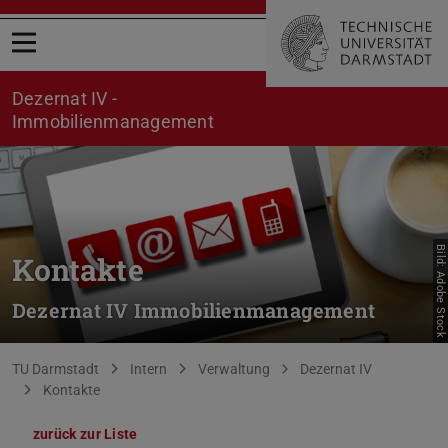
Menü öffnen
Dezernat IV -
Immobilienmanagement
Bild: Adobe Stock
Kontakte
Dezernat IV Immobilienmanagement
Sie befinden sich hier:
TU Darmstadt
Intern
Verwaltung
Dezernat IV
Kontakte
zurück zur Liste