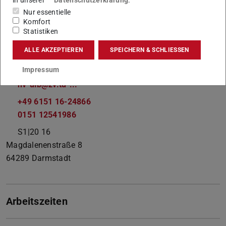
in unserer
Datenschutzerklärung
.
Nur essentielle
Gebäude S1|20 (ULB)
Komfort
Statistiken
Hausmeister
ALLE AKZEPTIEREN
SPEICHERN & SCHLIESSEN
Kontakt
Impressum
hv-ulb@zv.tu-...
+49 6151 16-24866
0151 12541986
S1|20 16
Magdalenenstraße 8
64289
Darmstadt
Arbeitszeiten