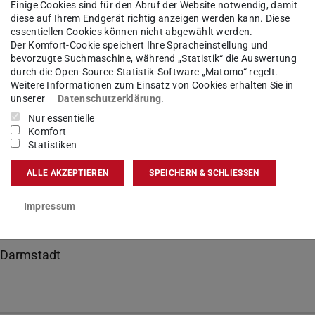
de S2|01 - S2|12, S4|02 (MPA)
Einige Cookies sind für den Abruf der Website notwendig, damit
diese auf Ihrem Endgerät richtig anzeigen werden kann. Diese
eister
essentiellen Cookies können nicht abgewählt werden.
Der Komfort-Cookie speichert Ihre Spracheinstellung und
bevorzugte Suchmaschine, während „Statistik“ die Auswertung
durch die Open-Source-Statistik-Software „Matomo“ regelt.
Weitere Informationen zum Einsatz von Cookies erhalten Sie in
kt
unserer
Datenschutzerklärung
.
Nur essentielle
mpa-nord@zv.tu-...
Komfort
Statistiken
 6151 16-24975
ALLE AKZEPTIEREN
SPEICHERN & SCHLIESSEN
 151 15641530
Impressum
07 016
hulstraße 4a
Darmstadt