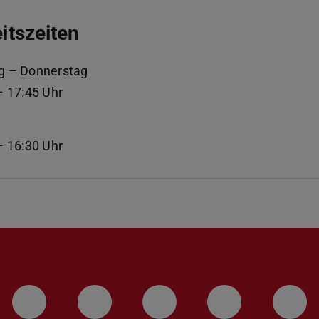
itszeiten
g – Donnerstag
– 17:45 Uhr
g
– 16:30 Uhr
LinkedIn-Seite der TU Darmstadt
Instagram-Kanal der TU 
Bluesky-Kanal de
Facebook-
You