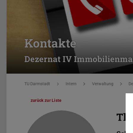
Kontakte
Dezernat IV Immobilienm
Sie befinden sich hier:
TU Darmstadt
Intern
Verwaltung
De
zurück zur Liste
Tho