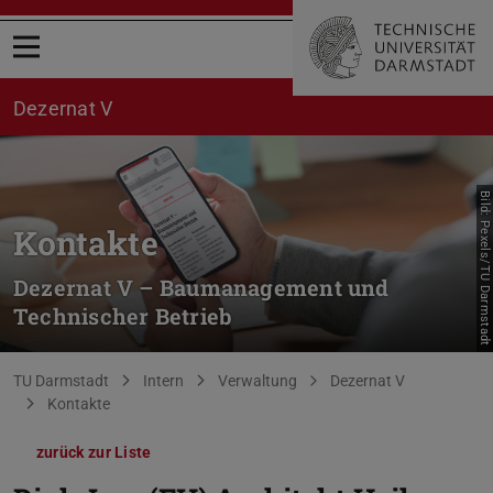
Menü öffnen
Dezernat V
Bild: Pexels/TU Darmstadt
Kontakte
Dezernat V – Baumanagement und
Technischer Betrieb
Sie befinden sich hier:
TU Darmstadt
Intern
Verwaltung
Dezernat V
Kontakte
zurück zur Liste