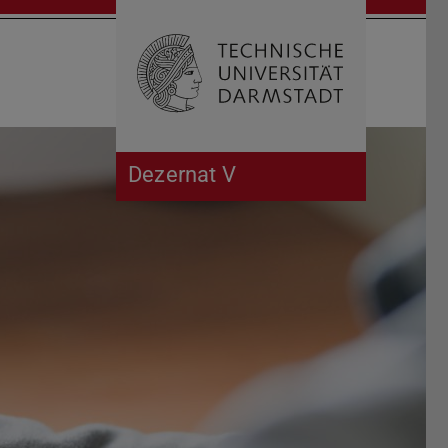
Suche öffnen
Zur Start
Dezernat V