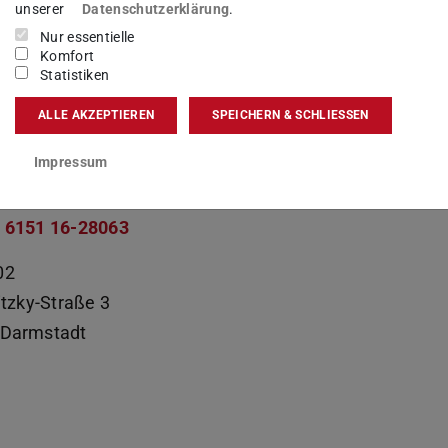
sgebiet(e)
unserer
Datenschutzerklärung
.
Nur essentielle
hhaltigkeitsstrategie
,
Nachhaltigkeit in der Lehre /
Komfort
klung (BNE)
Statistiken
ALLE AKZEPTIEREN
SPEICHERN & SCHLIESSEN
kt
Impressum
nne.kehren@tu-...
 6151 16-28063
02
itzky-Straße 3
Darmstadt