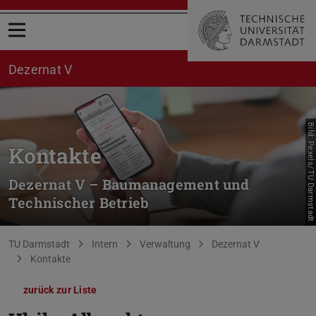
Menü öffnen
Dezernat V
Bild: Pexels/TU Darmstadt
Kontakte
Dezernat V – Baumanagement und
Technischer Betrieb
Sie befinden sich hier:
TU Darmstadt
Intern
Verwaltung
Dezernat V
Kontakte
zurück zur Liste