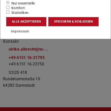
Nur essentielle
Di. - Do., 9 - 15 Uhr
Komfort
Statistiken
Arbeitsgebiet(e)
ALLE AKZEPTIEREN
SPEICHERN & SCHLIESSEN
Projektbetreuung und -pflege Webauftritt
Nachhaltigkeit
, Öffentlichkeitsarbeit, Corporate Design
Impressum
Kontakt
ulrike.albrecht@tu-...
+49 6151 16-21795
+49 6151 16-23750
S3|20 418
Rundeturmstraße 10
64283
Darmstadt